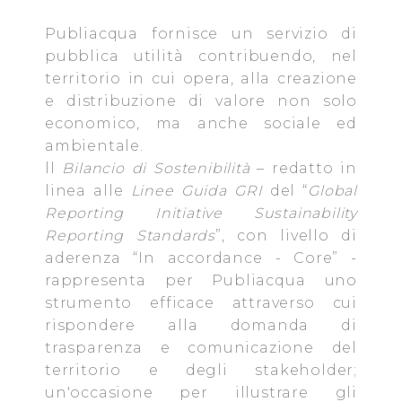
fruibile il sito web abilitandone funzionalità di base quali
Publiacqua fornisce un servizio di
la navigazione sulle pagine e l'accesso alle aree
protette. In linea con le preferenze manifestate
pubblica utilità contribuendo, nel
dall’Utente e con i consensi dallo stesso prestati, i
territorio in cui opera, alla creazione
cookie possono essere inoltre utilizzati per analizzare il
e distribuzione di valore non solo
traffico sul nostro sito web, per personalizzare
economico, ma anche sociale ed
contenuti ed annunci e per fornire funzionalità dei social
ambientale.
media, condividendo informazioni sul modo in cui
ll
Bilancio di Sostenibilità
– redatto in
l’Utente utilizza il nostro sito con i nostri partner. Tali
linea alle
Linee Guida GRI
del “
Global
soggetti, che si occupano di analisi dei dati web,
Reporting Initiative Sustainability
pubblicità e social media, potrebbero combinare le
Reporting Standards
”, con livello di
informazioni ricevute con altre informazioni che l’Utente
aderenza “In accordance - Core” -
ha fornito loro o che hanno raccolto dal suo utilizzo dei
rappresenta per Publiacqua uno
loro servizi.
strumento efficace attraverso cui
rispondere alla domanda di
Cliccando su "Accetta tutti", l'Utente accetta di
trasparenza e comunicazione del
memorizzare tutti i cookie sul dispositivo per le finalità
territorio e degli stakeholder;
sopra indicate.
un'occasione per illustrare gli