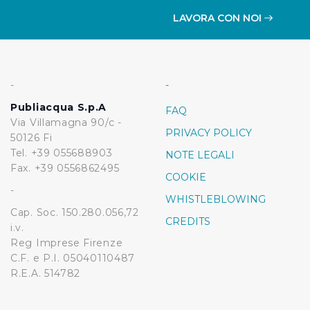
LAVORA CON NOI
-
-
Publiacqua S.p.A
FAQ
Via Villamagna 90/c -
PRIVACY POLICY
50126 Fi
Tel. +39 055688903
NOTE LEGALI
Fax. +39 0556862495
COOKIE
-
WHISTLEBLOWING
Cap. Soc. 150.280.056,72
CREDITS
i.v.
Reg Imprese Firenze
C.F. e P.I. 05040110487
R.E.A. 514782