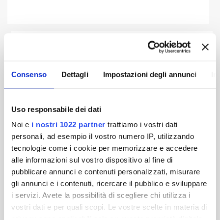
Archivio bilanci precedenti
Consenso
Dettagli
Impostazioni degli annunci
In
Bilancio 2023
Bilancio 2022
Uso responsabile dei dati
Noi e
i nostri 1022 partner
trattiamo i vostri dati
Bilancio 2021
Bilancio 2020
personali, ad esempio il vostro numero IP, utilizzando
tecnologie come i cookie per memorizzare e accedere
Bilancio 2019
Bilancio 2018
alle informazioni sul vostro dispositivo al fine di
pubblicare annunci e contenuti personalizzati, misurare
gli annunci e i contenuti, ricercare il pubblico e sviluppare
Bilancio 2017
Bilancio 2016
i servizi. Avete la possibilità di scegliere chi utilizza i
vostri dati e per quali scopi. Le vostre scelte in materia di
privacy sono applicabili solo su questa proprietà digitale