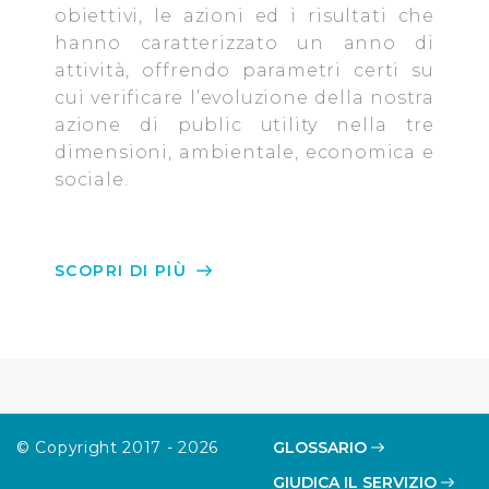
obiettivi, le azioni ed i risultati che
Cliccando su "Personalizza" l’Utente può gestire
hanno caratterizzato un anno di
direttamente le proprie preferenze selezionando i
attività, offrendo parametri certi su
singoli cookie desiderati e le terze parti destinatarie
cui verificare l’evoluzione della nostra
della condivisione di informazioni sopra indicata.
azione di public utility nella tre
dimensioni, ambientale, economica e
Cliccando su "Rifiuta" o sulla "X" posizionata in alto a
sociale.
destra in questo banner l’Utente rifiuta tutti i cookie con
la sola eccezione dei cookie tecnici. La chiusura del
presente banner comporta il permanere delle
impostazioni di default e dunque la continuazione della
SCOPRI DI PIÙ
navigazione in assenza di cookie o altri sistemi di
tracciamento ad esclusione di quelli tecnici
indispensabili per una corretta visualizzazione della
pagina.
© Copyright 2017 - 2026
GLOSSARIO
GIUDICA IL SERVIZIO