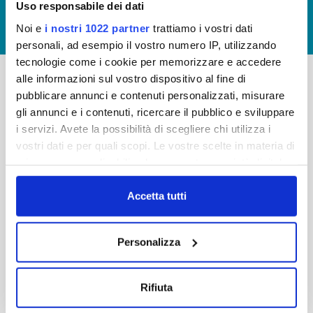
Uso responsabile dei dati
GIUDICA IL SERVIZIO
Noi e
i nostri 1022 partner
trattiamo i vostri dati
LAVORA CON NOI
personali, ad esempio il vostro numero IP, utilizzando
tecnologie come i cookie per memorizzare e accedere
alle informazioni sul vostro dispositivo al fine di
pubblicare annunci e contenuti personalizzati, misurare
-
-
gli annunci e i contenuti, ricercare il pubblico e sviluppare
Publiacqua S.p.A
FAQ
i servizi. Avete la possibilità di scegliere chi utilizza i
Via Villamagna 90/c -
vostri dati e per quali scopi. Le vostre scelte in materia di
PRIVACY POLICY
50126 Fi
privacy sono applicabili solo su questa proprietà digitale
Tel. +39 055688903
NOTE LEGALI
in cui avete effettuato le vostre scelte. È possibile
Fax. +39 0556862495
COOKIE
modificare o revocare il proprio consenso in qualsiasi
Accetta tutti
-
momento dalla Dichiarazione sui cookie o facendo clic
WHISTLEBLOWING
Cap. Soc. 150.280.056,72
sull'icona di attivazione della privacy.
CREDITS
Personalizza
i.v.
Reg Imprese Firenze
Con il tuo consenso, vorremmo anche:
C.F. e P.I. 05040110487
raccogliere informazioni sulla tua posizione
Rifiuta
R.E.A. 514782
geografica, con un'approssimazione di qualche