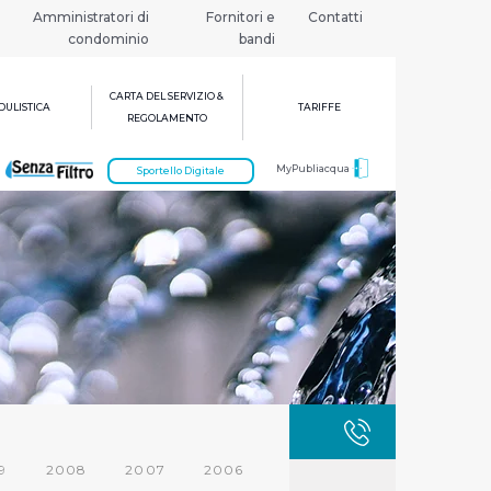
Amministratori di
Fornitori e
Contatti
condominio
bandi
CARTA DEL SERVIZIO &
ULISTICA
TARIFFE
REGOLAMENTO
MyPubliacqua
Sportello Digitale
GUASTI
800 3
9
2008
2007
2006