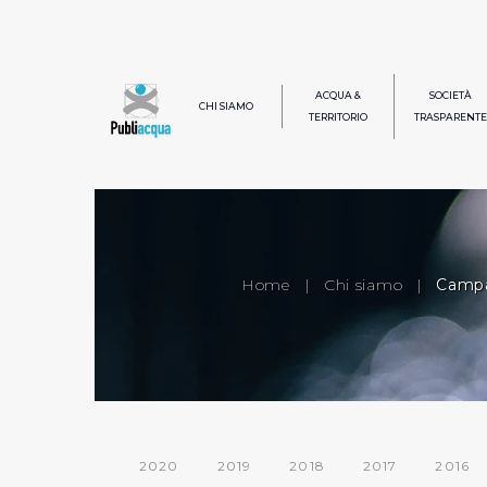
ACQUA &
SOCIETÀ
CHI SIAMO
TERRITORIO
TRASPARENTE
Home
|
Chi siamo
|
Campa
2020
2019
2018
2017
2016