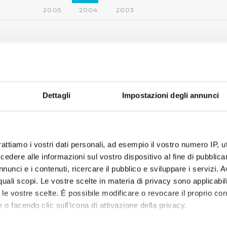
2005
2004
2003
 bevila dalla cannella
Dettagli
Impostazioni degli annunci
campagna di Publiacqua per la qualità dell'acqua del rubinetto.
ista Paolo Hendel nei panni di Dante Alighieri e Leonardo da
li spot e nelle creatività della Vertigo Film del regista Giancarlo
rattiamo i vostri dati personali, ad esempio il vostro numero IP, 
ZZA DOCUMENTI
dere alle informazioni sul vostro dispositivo al fine di pubblica
nunci e i contenuti, ricercare il pubblico e sviluppare i servizi. A
r quali scopi. Le vostre scelte in materia di privacy sono applicabi
to le vostre scelte. È possibile modificare o revocare il proprio 
 o facendo clic sull'icona di attivazione della privacy.