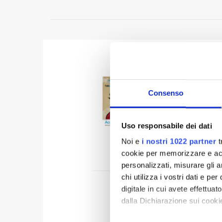
Acqua
Consenso
La nuova 
Protagon
Vinci neg
Uso responsabile dei dati
Torri.
Noi e
i nostri 1022 partner
t
VISUALI
cookie per memorizzare e acce
personalizzati, misurare gli an
chi utilizza i vostri dati e pe
digitale in cui avete effettua
dalla Dichiarazione sui cookie