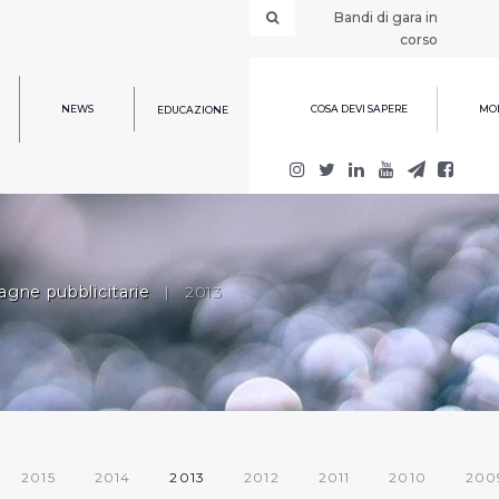
Bandi di gara in
corso
NEWS
COSA DEVI SAPERE
MOD
EDUCAZIONE
gne pubblicitarie
|
2013
2015
2014
2013
2012
2011
2010
200