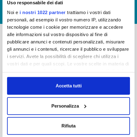
Uso responsabile dei dati
GIUDICA IL SERVIZIO
Noi e
i nostri 1022 partner
trattiamo i vostri dati
LAVORA CON NOI
personali, ad esempio il vostro numero IP, utilizzando
tecnologie come i cookie per memorizzare e accedere
alle informazioni sul vostro dispositivo al fine di
pubblicare annunci e contenuti personalizzati, misurare
-
-
gli annunci e i contenuti, ricercare il pubblico e sviluppare
Publiacqua S.p.A
FAQ
i servizi. Avete la possibilità di scegliere chi utilizza i
Via Villamagna 90/c -
vostri dati e per quali scopi. Le vostre scelte in materia di
PRIVACY POLICY
50126 Fi
privacy sono applicabili solo su questa proprietà digitale
Tel. +39 055688903
NOTE LEGALI
in cui avete effettuato le vostre scelte. È possibile
Fax. +39 0556862495
COOKIE
modificare o revocare il proprio consenso in qualsiasi
Accetta tutti
-
momento dalla Dichiarazione sui cookie o facendo clic
WHISTLEBLOWING
Cap. Soc. 150.280.056,72
sull'icona di attivazione della privacy.
CREDITS
Personalizza
i.v.
Reg Imprese Firenze
Con il tuo consenso, vorremmo anche:
C.F. e P.I. 05040110487
raccogliere informazioni sulla tua posizione
Rifiuta
R.E.A. 514782
geografica, con un'approssimazione di qualche