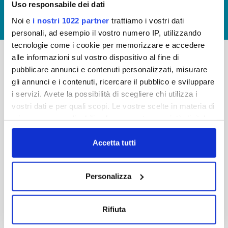
Uso responsabile dei dati
GIUDICA IL SERVIZIO
Noi e
i nostri 1022 partner
trattiamo i vostri dati
LAVORA CON NOI
personali, ad esempio il vostro numero IP, utilizzando
tecnologie come i cookie per memorizzare e accedere
alle informazioni sul vostro dispositivo al fine di
pubblicare annunci e contenuti personalizzati, misurare
-
-
gli annunci e i contenuti, ricercare il pubblico e sviluppare
Publiacqua S.p.A
FAQ
i servizi. Avete la possibilità di scegliere chi utilizza i
Via Villamagna 90/c -
vostri dati e per quali scopi. Le vostre scelte in materia di
PRIVACY POLICY
50126 Fi
privacy sono applicabili solo su questa proprietà digitale
Tel. +39 055688903
NOTE LEGALI
in cui avete effettuato le vostre scelte. È possibile
Fax. +39 0556862495
COOKIE
modificare o revocare il proprio consenso in qualsiasi
Accetta tutti
-
momento dalla Dichiarazione sui cookie o facendo clic
WHISTLEBLOWING
Cap. Soc. 150.280.056,72
sull'icona di attivazione della privacy.
CREDITS
Personalizza
i.v.
Reg Imprese Firenze
Con il tuo consenso, vorremmo anche:
C.F. e P.I. 05040110487
raccogliere informazioni sulla tua posizione
Rifiuta
R.E.A. 514782
geografica, con un'approssimazione di qualche