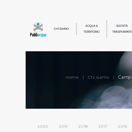
ACQUA &
SOCIETÀ
CHI SIAMO
TERRITORIO
TRASPARENTE
Home
|
Chi siamo
|
Campa
2020
2019
2018
2017
2016