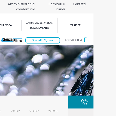
Amministratori di
Fornitori e
Contatti
condominio
bandi
CARTA DEL SERVIZIO &
ULISTICA
TARIFFE
REGOLAMENTO
MyPubliacqua
Sportello Digitale
GUASTI
800 3
9
2008
2007
2006