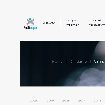
ACQUA &
SOCIETÀ
CHI SIAMO
TERRITORIO
TRASPARENTE
Home
|
Chi siamo
|
Campa
2020
2019
2018
2017
2016