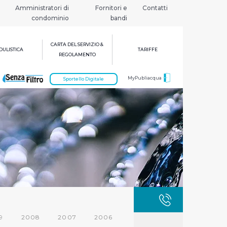
Amministratori di
Fornitori e
Contatti
condominio
bandi
CARTA DEL SERVIZIO &
ULISTICA
TARIFFE
REGOLAMENTO
MyPubliacqua
Sportello Digitale
GUASTI
800 3
9
2008
2007
2006