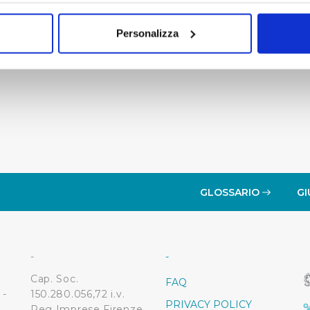
mo anche:
oni sulla tua posizione geografica, con un'approssimazione di qu
Personalizza
spositivo, scansionandolo attivamente alla ricerca di caratteristich
aborati i tuoi dati personali e imposta le tue preferenze nella
s
consenso in qualsiasi momento dalla Dichiarazione sui cookie.
i necessari per rendere fruibile il sito web abilitandone funziona
accesso alle aree protette. In linea con le preferenze manifesta
i, i cookie possono essere inoltre utilizzati per analizzare il tr
 ed annunci e per fornire funzionalità dei social media, condiv
il nostro sito con i nostri partner. Tali soggetti, che si occupano
GLOSSARIO
GI
otrebbero combinare le informazioni ricevute con altre informazi
 suo utilizzo dei loro servizi.
-
-
 l'Utente accetta di memorizzare tutti i cookie sul dispositivo pe
Cap. Soc.
FAQ
l’Utente può gestire direttamente le proprie preferenze selezi
 -
150.280.056,72 i.v.
PRIVACY POLICY
estinatarie della condivisione di informazioni sopra indicata.
Reg Imprese Firenze