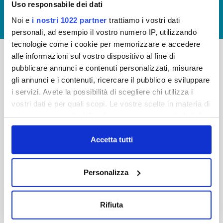
Uso responsabile dei dati
GIUDICA IL SERVIZIO
Noi e
i nostri 1022 partner
trattiamo i vostri dati
LAVORA CON NOI
personali, ad esempio il vostro numero IP, utilizzando
tecnologie come i cookie per memorizzare e accedere
alle informazioni sul vostro dispositivo al fine di
pubblicare annunci e contenuti personalizzati, misurare
-
-
gli annunci e i contenuti, ricercare il pubblico e sviluppare
Publiacqua S.p.A
FAQ
i servizi. Avete la possibilità di scegliere chi utilizza i
Via Villamagna 90/c -
vostri dati e per quali scopi. Le vostre scelte in materia di
PRIVACY POLICY
50126 Fi
privacy sono applicabili solo su questa proprietà digitale
Tel. +39 055688903
NOTE LEGALI
in cui avete effettuato le vostre scelte. È possibile
Fax. +39 0556862495
COOKIE
modificare o revocare il proprio consenso in qualsiasi
Accetta tutti
-
momento dalla Dichiarazione sui cookie o facendo clic
WHISTLEBLOWING
Cap. Soc. 150.280.056,72
sull'icona di attivazione della privacy.
CREDITS
Personalizza
i.v.
Reg Imprese Firenze
Con il tuo consenso, vorremmo anche:
C.F. e P.I. 05040110487
raccogliere informazioni sulla tua posizione
Rifiuta
R.E.A. 514782
geografica, con un'approssimazione di qualche