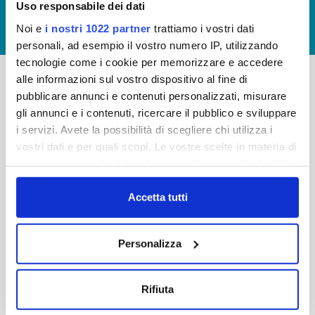
Uso responsabile dei dati
GIUDICA IL SERVIZIO
Noi e
i nostri 1022 partner
trattiamo i vostri dati
LAVORA CON NOI
personali, ad esempio il vostro numero IP, utilizzando
tecnologie come i cookie per memorizzare e accedere
alle informazioni sul vostro dispositivo al fine di
pubblicare annunci e contenuti personalizzati, misurare
-
-
gli annunci e i contenuti, ricercare il pubblico e sviluppare
Publiacqua S.p.A
FAQ
i servizi. Avete la possibilità di scegliere chi utilizza i
Via Villamagna 90/c -
vostri dati e per quali scopi. Le vostre scelte in materia di
PRIVACY POLICY
50126 Fi
privacy sono applicabili solo su questa proprietà digitale
Tel. +39 055688903
NOTE LEGALI
in cui avete effettuato le vostre scelte. È possibile
Fax. +39 0556862495
COOKIE
modificare o revocare il proprio consenso in qualsiasi
Accetta tutti
-
momento dalla Dichiarazione sui cookie o facendo clic
WHISTLEBLOWING
Cap. Soc. 150.280.056,72
sull'icona di attivazione della privacy.
CREDITS
Personalizza
i.v.
Reg Imprese Firenze
Con il tuo consenso, vorremmo anche:
C.F. e P.I. 05040110487
raccogliere informazioni sulla tua posizione
Rifiuta
R.E.A. 514782
geografica, con un'approssimazione di qualche