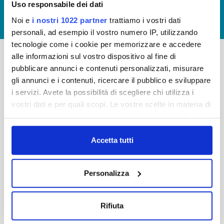
Uso responsabile dei dati
GIUDICA IL SERVIZIO
Noi e
i nostri 1022 partner
trattiamo i vostri dati
LAVORA CON NOI
personali, ad esempio il vostro numero IP, utilizzando
tecnologie come i cookie per memorizzare e accedere
alle informazioni sul vostro dispositivo al fine di
pubblicare annunci e contenuti personalizzati, misurare
-
-
gli annunci e i contenuti, ricercare il pubblico e sviluppare
Publiacqua S.p.A
FAQ
i servizi. Avete la possibilità di scegliere chi utilizza i
Via Villamagna 90/c -
vostri dati e per quali scopi. Le vostre scelte in materia di
PRIVACY POLICY
50126 Fi
privacy sono applicabili solo su questa proprietà digitale
Tel. +39 055688903
NOTE LEGALI
in cui avete effettuato le vostre scelte. È possibile
Fax. +39 0556862495
COOKIE
modificare o revocare il proprio consenso in qualsiasi
Accetta tutti
-
momento dalla Dichiarazione sui cookie o facendo clic
WHISTLEBLOWING
Cap. Soc. 150.280.056,72
sull'icona di attivazione della privacy.
CREDITS
Personalizza
i.v.
Reg Imprese Firenze
Con il tuo consenso, vorremmo anche:
C.F. e P.I. 05040110487
raccogliere informazioni sulla tua posizione
Rifiuta
R.E.A. 514782
geografica, con un'approssimazione di qualche