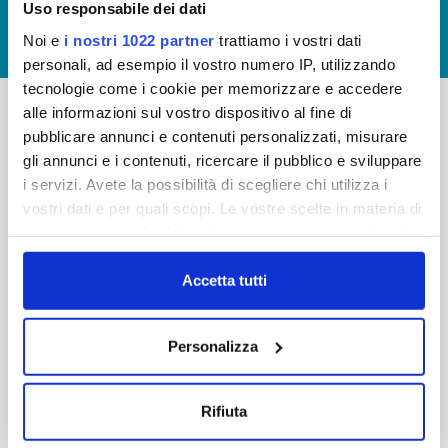
Uso responsabile dei dati
GIUDICA IL SERVIZIO
Noi e
i nostri 1022 partner
trattiamo i vostri dati
LAVORA CON NOI
personali, ad esempio il vostro numero IP, utilizzando
tecnologie come i cookie per memorizzare e accedere
alle informazioni sul vostro dispositivo al fine di
pubblicare annunci e contenuti personalizzati, misurare
-
-
gli annunci e i contenuti, ricercare il pubblico e sviluppare
Publiacqua S.p.A
FAQ
i servizi. Avete la possibilità di scegliere chi utilizza i
Via Villamagna 90/c -
vostri dati e per quali scopi. Le vostre scelte in materia di
PRIVACY POLICY
50126 Fi
privacy sono applicabili solo su questa proprietà digitale
Tel. +39 055688903
NOTE LEGALI
in cui avete effettuato le vostre scelte. È possibile
Fax. +39 0556862495
COOKIE
modificare o revocare il proprio consenso in qualsiasi
Accetta tutti
-
momento dalla Dichiarazione sui cookie o facendo clic
WHISTLEBLOWING
Cap. Soc. 150.280.056,72
sull'icona di attivazione della privacy.
CREDITS
Personalizza
i.v.
Reg Imprese Firenze
Con il tuo consenso, vorremmo anche:
C.F. e P.I. 05040110487
raccogliere informazioni sulla tua posizione
Rifiuta
R.E.A. 514782
geografica, con un'approssimazione di qualche