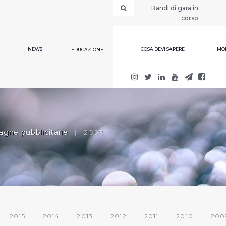
Bandi di gara in
corso
NEWS
COSA DEVI SAPERE
MOD
EDUCAZIONE
gne pubblicitarie
|
2008
2015
2014
2013
2012
2011
2010
200