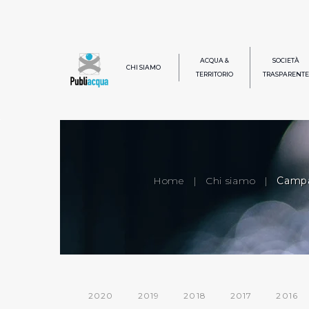
ACQUA &
SOCIETÀ
CHI SIAMO
TERRITORIO
TRASPARENTE
Home
|
Chi siamo
|
Campa
2020
2019
2018
2017
2016