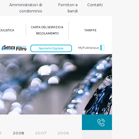
Amministratori di
Fornitori e
Contatti
condominio
bandi
CARTA DEL SERVIZIO &
ULISTICA
TARIFFE
REGOLAMENTO
MyPubliacqua
Sportello Digitale
GUASTI
800 3
9
2008
2007
2006