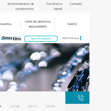
Amministratori di
Fornitori e
Contatti
condominio
bandi
CARTA DEL SERVIZIO &
ULISTICA
TARIFFE
REGOLAMENTO
MyPubliacqua
Sportello Digitale
GUASTI
800 3
9
2008
2007
2006