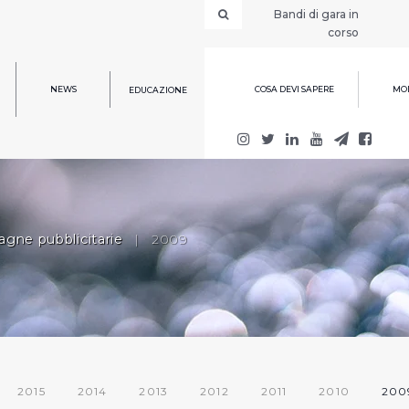
Bandi di gara in
corso
NEWS
COSA DEVI SAPERE
MOD
EDUCAZIONE
gne pubblicitarie
|
2009
2015
2014
2013
2012
2011
2010
200