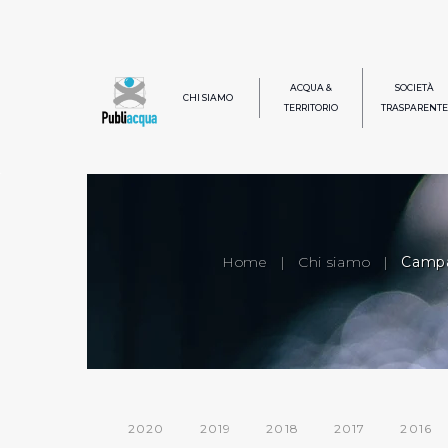
ACQUA &
SOCIETÀ
CHI SIAMO
TERRITORIO
TRASPARENTE
Home
|
Chi siamo
|
Campa
2020
2019
2018
2017
2016