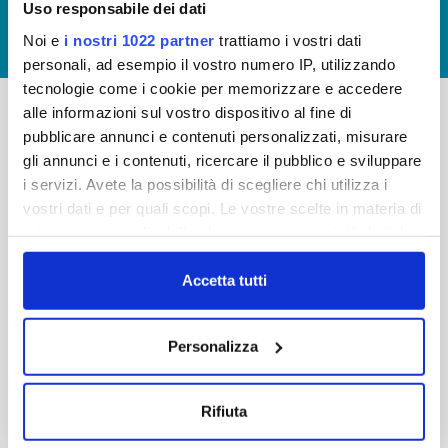
Uso responsabile dei dati
GIUDICA IL SERVIZIO
Noi e
i nostri 1022 partner
trattiamo i vostri dati
LAVORA CON NOI
personali, ad esempio il vostro numero IP, utilizzando
tecnologie come i cookie per memorizzare e accedere
alle informazioni sul vostro dispositivo al fine di
pubblicare annunci e contenuti personalizzati, misurare
-
-
gli annunci e i contenuti, ricercare il pubblico e sviluppare
Publiacqua S.p.A
FAQ
i servizi. Avete la possibilità di scegliere chi utilizza i
Via Villamagna 90/c -
vostri dati e per quali scopi. Le vostre scelte in materia di
PRIVACY POLICY
50126 Fi
privacy sono applicabili solo su questa proprietà digitale
Tel. +39 055688903
NOTE LEGALI
in cui avete effettuato le vostre scelte. È possibile
Fax. +39 0556862495
COOKIE
modificare o revocare il proprio consenso in qualsiasi
Accetta tutti
-
momento dalla Dichiarazione sui cookie o facendo clic
WHISTLEBLOWING
Cap. Soc. 150.280.056,72
sull'icona di attivazione della privacy.
CREDITS
Personalizza
i.v.
Reg Imprese Firenze
Con il tuo consenso, vorremmo anche:
C.F. e P.I. 05040110487
raccogliere informazioni sulla tua posizione
Rifiuta
R.E.A. 514782
geografica, con un'approssimazione di qualche