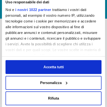
Uso responsabile dei dati
GIUDICA IL SERVIZIO
Noi e
i nostri 1022 partner
trattiamo i vostri dati
LAVORA CON NOI
personali, ad esempio il vostro numero IP, utilizzando
tecnologie come i cookie per memorizzare e accedere
alle informazioni sul vostro dispositivo al fine di
pubblicare annunci e contenuti personalizzati, misurare
-
-
gli annunci e i contenuti, ricercare il pubblico e sviluppare
Publiacqua S.p.A
FAQ
i servizi. Avete la possibilità di scegliere chi utilizza i
Via Villamagna 90/c -
vostri dati e per quali scopi. Le vostre scelte in materia di
PRIVACY POLICY
50126 Fi
privacy sono applicabili solo su questa proprietà digitale
Tel. +39 055688903
NOTE LEGALI
in cui avete effettuato le vostre scelte. È possibile
Fax. +39 0556862495
COOKIE
modificare o revocare il proprio consenso in qualsiasi
Accetta tutti
-
momento dalla Dichiarazione sui cookie o facendo clic
WHISTLEBLOWING
Cap. Soc. 150.280.056,72
sull'icona di attivazione della privacy.
CREDITS
Personalizza
i.v.
Reg Imprese Firenze
Con il tuo consenso, vorremmo anche:
C.F. e P.I. 05040110487
raccogliere informazioni sulla tua posizione
Rifiuta
R.E.A. 514782
geografica, con un'approssimazione di qualche