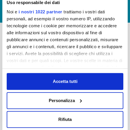
Uso responsabile dei dati
GIUDICA IL SERVIZIO
Noi e
i nostri 1022 partner
trattiamo i vostri dati
LAVORA CON NOI
personali, ad esempio il vostro numero IP, utilizzando
tecnologie come i cookie per memorizzare e accedere
alle informazioni sul vostro dispositivo al fine di
pubblicare annunci e contenuti personalizzati, misurare
-
-
gli annunci e i contenuti, ricercare il pubblico e sviluppare
Publiacqua S.p.A
FAQ
i servizi. Avete la possibilità di scegliere chi utilizza i
Via Villamagna 90/c -
vostri dati e per quali scopi. Le vostre scelte in materia di
PRIVACY POLICY
50126 Fi
privacy sono applicabili solo su questa proprietà digitale
Tel. +39 055688903
NOTE LEGALI
in cui avete effettuato le vostre scelte. È possibile
Fax. +39 0556862495
COOKIE
modificare o revocare il proprio consenso in qualsiasi
Accetta tutti
-
momento dalla Dichiarazione sui cookie o facendo clic
WHISTLEBLOWING
Cap. Soc. 150.280.056,72
sull'icona di attivazione della privacy.
CREDITS
Personalizza
i.v.
Reg Imprese Firenze
Con il tuo consenso, vorremmo anche:
C.F. e P.I. 05040110487
raccogliere informazioni sulla tua posizione
Rifiuta
R.E.A. 514782
geografica, con un'approssimazione di qualche