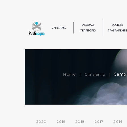
ACQUA &
SOCIETÀ
CHI SIAMO
TERRITORIO
TRASPARENTE
Home
|
Chi siamo
|
Campa
2020
2019
2018
2017
2016