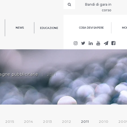
Bandi di gara in
corso
NEWS
COSA DEVI SAPERE
MOD
EDUCAZIONE
gne pubblicitarie
|
2011
2015
2014
2013
2012
2011
2010
200