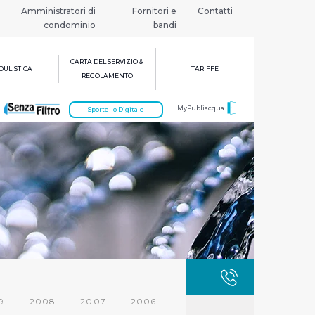
Amministratori di
Fornitori e
Contatti
condominio
bandi
CARTA DEL SERVIZIO &
ULISTICA
TARIFFE
REGOLAMENTO
MyPubliacqua
Sportello Digitale
GUASTI
800 3
9
2008
2007
2006