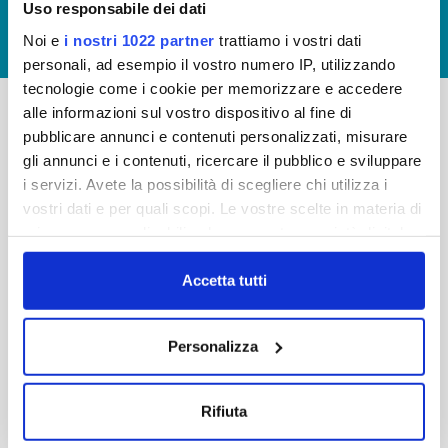
Uso responsabile dei dati
GIUDICA IL SERVIZIO
Noi e
i nostri 1022 partner
trattiamo i vostri dati
LAVORA CON NOI
personali, ad esempio il vostro numero IP, utilizzando
tecnologie come i cookie per memorizzare e accedere
alle informazioni sul vostro dispositivo al fine di
pubblicare annunci e contenuti personalizzati, misurare
-
-
gli annunci e i contenuti, ricercare il pubblico e sviluppare
Publiacqua S.p.A
FAQ
i servizi. Avete la possibilità di scegliere chi utilizza i
Via Villamagna 90/c -
vostri dati e per quali scopi. Le vostre scelte in materia di
PRIVACY POLICY
50126 Fi
privacy sono applicabili solo su questa proprietà digitale
Tel. +39 055688903
NOTE LEGALI
in cui avete effettuato le vostre scelte. È possibile
Fax. +39 0556862495
COOKIE
modificare o revocare il proprio consenso in qualsiasi
Accetta tutti
-
momento dalla Dichiarazione sui cookie o facendo clic
WHISTLEBLOWING
Cap. Soc. 150.280.056,72
sull'icona di attivazione della privacy.
CREDITS
Personalizza
i.v.
Reg Imprese Firenze
Con il tuo consenso, vorremmo anche:
C.F. e P.I. 05040110487
raccogliere informazioni sulla tua posizione
Rifiuta
R.E.A. 514782
geografica, con un'approssimazione di qualche