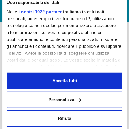
Uso responsabile dei dati
GIUDICA IL SERVIZIO
Noi e
i nostri 1022 partner
trattiamo i vostri dati
LAVORA CON NOI
personali, ad esempio il vostro numero IP, utilizzando
tecnologie come i cookie per memorizzare e accedere
alle informazioni sul vostro dispositivo al fine di
pubblicare annunci e contenuti personalizzati, misurare
-
-
gli annunci e i contenuti, ricercare il pubblico e sviluppare
Publiacqua S.p.A
FAQ
i servizi. Avete la possibilità di scegliere chi utilizza i
Via Villamagna 90/c -
vostri dati e per quali scopi. Le vostre scelte in materia di
PRIVACY POLICY
50126 Fi
privacy sono applicabili solo su questa proprietà digitale
Tel. +39 055688903
NOTE LEGALI
in cui avete effettuato le vostre scelte. È possibile
Fax. +39 0556862495
COOKIE
modificare o revocare il proprio consenso in qualsiasi
Accetta tutti
-
momento dalla Dichiarazione sui cookie o facendo clic
WHISTLEBLOWING
Cap. Soc. 150.280.056,72
sull'icona di attivazione della privacy.
CREDITS
Personalizza
i.v.
Reg Imprese Firenze
Con il tuo consenso, vorremmo anche:
C.F. e P.I. 05040110487
raccogliere informazioni sulla tua posizione
Rifiuta
R.E.A. 514782
geografica, con un'approssimazione di qualche