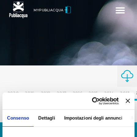
Toggle
MYPUBLIACQUA
navigatio
2020
2019
2018
2017
2016
2015
2014
2013
Consenso
Dettagli
Impostazioni degli annunci
In
© Copyright 2017 - 2026
GLOSSARIO