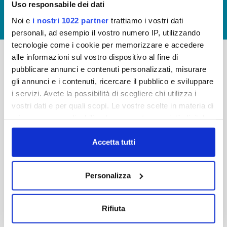
Uso responsabile dei dati
GIUDICA IL SERVIZIO
Noi e
i nostri 1022 partner
trattiamo i vostri dati
LAVORA CON NOI
personali, ad esempio il vostro numero IP, utilizzando
tecnologie come i cookie per memorizzare e accedere
alle informazioni sul vostro dispositivo al fine di
pubblicare annunci e contenuti personalizzati, misurare
-
-
gli annunci e i contenuti, ricercare il pubblico e sviluppare
Publiacqua S.p.A
FAQ
i servizi. Avete la possibilità di scegliere chi utilizza i
Via Villamagna 90/c -
vostri dati e per quali scopi. Le vostre scelte in materia di
PRIVACY POLICY
50126 Fi
privacy sono applicabili solo su questa proprietà digitale
Tel. +39 055688903
NOTE LEGALI
in cui avete effettuato le vostre scelte. È possibile
Fax. +39 0556862495
COOKIE
modificare o revocare il proprio consenso in qualsiasi
Accetta tutti
-
momento dalla Dichiarazione sui cookie o facendo clic
WHISTLEBLOWING
Cap. Soc. 150.280.056,72
sull'icona di attivazione della privacy.
CREDITS
Personalizza
i.v.
Reg Imprese Firenze
Con il tuo consenso, vorremmo anche:
C.F. e P.I. 05040110487
raccogliere informazioni sulla tua posizione
Rifiuta
R.E.A. 514782
geografica, con un'approssimazione di qualche