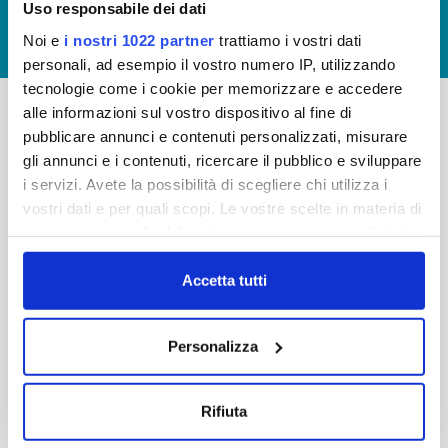
Uso responsabile dei dati
GIUDICA IL SERVIZIO
Noi e
i nostri 1022 partner
trattiamo i vostri dati
LAVORA CON NOI
personali, ad esempio il vostro numero IP, utilizzando
tecnologie come i cookie per memorizzare e accedere
alle informazioni sul vostro dispositivo al fine di
pubblicare annunci e contenuti personalizzati, misurare
-
-
gli annunci e i contenuti, ricercare il pubblico e sviluppare
Publiacqua S.p.A
FAQ
i servizi. Avete la possibilità di scegliere chi utilizza i
Via Villamagna 90/c -
vostri dati e per quali scopi. Le vostre scelte in materia di
PRIVACY POLICY
50126 Fi
privacy sono applicabili solo su questa proprietà digitale
Tel. +39 055688903
NOTE LEGALI
in cui avete effettuato le vostre scelte. È possibile
Fax. +39 0556862495
COOKIE
modificare o revocare il proprio consenso in qualsiasi
Accetta tutti
-
momento dalla Dichiarazione sui cookie o facendo clic
WHISTLEBLOWING
Cap. Soc. 150.280.056,72
sull'icona di attivazione della privacy.
CREDITS
Personalizza
i.v.
Reg Imprese Firenze
Con il tuo consenso, vorremmo anche:
C.F. e P.I. 05040110487
raccogliere informazioni sulla tua posizione
Rifiuta
R.E.A. 514782
geografica, con un'approssimazione di qualche