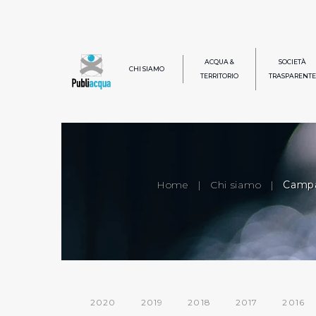
ACQUA &
SOCIETÀ
CHI SIAMO
TERRITORIO
TRASPARENTE
Home
|
Chi siamo
|
Campa
2020
2019
2018
2017
2016