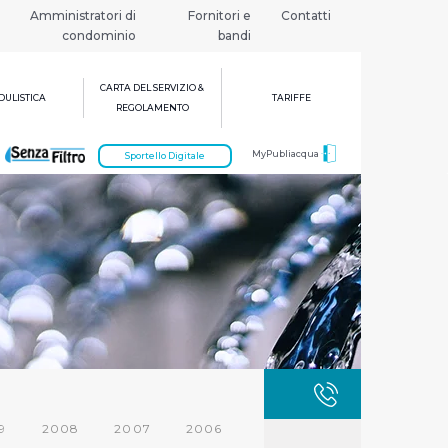
Amministratori di
Fornitori e
Contatti
condominio
bandi
CARTA DEL SERVIZIO &
ULISTICA
TARIFFE
REGOLAMENTO
MyPubliacqua
Sportello Digitale
GUASTI
800 3
9
2008
2007
2006