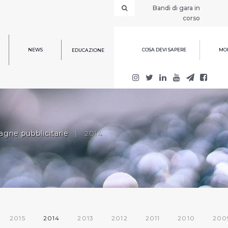
Bandi di gara in
corso
NEWS
COSA DEVI SAPERE
MOD
EDUCAZIONE
gne pubblicitarie
|
2014
2015
2014
2013
2012
2011
2010
200