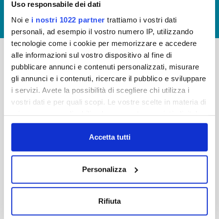
Uso responsabile dei dati
GIUDICA IL SERVIZIO
Noi e
i nostri 1022 partner
trattiamo i vostri dati
LAVORA CON NOI
personali, ad esempio il vostro numero IP, utilizzando
tecnologie come i cookie per memorizzare e accedere
alle informazioni sul vostro dispositivo al fine di
pubblicare annunci e contenuti personalizzati, misurare
-
-
gli annunci e i contenuti, ricercare il pubblico e sviluppare
Publiacqua S.p.A
FAQ
i servizi. Avete la possibilità di scegliere chi utilizza i
Via Villamagna 90/c -
vostri dati e per quali scopi. Le vostre scelte in materia di
PRIVACY POLICY
50126 Fi
privacy sono applicabili solo su questa proprietà digitale
Tel. +39 055688903
NOTE LEGALI
in cui avete effettuato le vostre scelte. È possibile
Fax. +39 0556862495
COOKIE
modificare o revocare il proprio consenso in qualsiasi
Accetta tutti
-
momento dalla Dichiarazione sui cookie o facendo clic
WHISTLEBLOWING
Cap. Soc. 150.280.056,72
sull'icona di attivazione della privacy.
CREDITS
Personalizza
i.v.
Reg Imprese Firenze
Con il tuo consenso, vorremmo anche:
C.F. e P.I. 05040110487
raccogliere informazioni sulla tua posizione
Rifiuta
R.E.A. 514782
geografica, con un'approssimazione di qualche