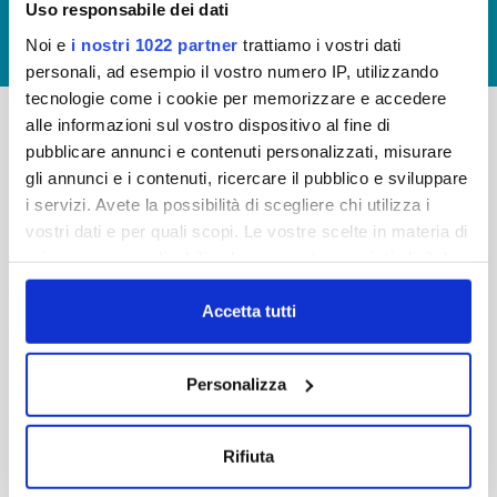
Uso responsabile dei dati
GIUDICA IL SERVIZIO
Noi e
i nostri 1022 partner
trattiamo i vostri dati
LAVORA CON NOI
personali, ad esempio il vostro numero IP, utilizzando
tecnologie come i cookie per memorizzare e accedere
alle informazioni sul vostro dispositivo al fine di
pubblicare annunci e contenuti personalizzati, misurare
-
-
gli annunci e i contenuti, ricercare il pubblico e sviluppare
Publiacqua S.p.A
FAQ
i servizi. Avete la possibilità di scegliere chi utilizza i
Via Villamagna 90/c -
vostri dati e per quali scopi. Le vostre scelte in materia di
PRIVACY POLICY
50126 Fi
privacy sono applicabili solo su questa proprietà digitale
Tel. +39 055688903
NOTE LEGALI
in cui avete effettuato le vostre scelte. È possibile
Fax. +39 0556862495
COOKIE
modificare o revocare il proprio consenso in qualsiasi
Accetta tutti
-
momento dalla Dichiarazione sui cookie o facendo clic
WHISTLEBLOWING
Cap. Soc. 150.280.056,72
sull'icona di attivazione della privacy.
CREDITS
Personalizza
i.v.
Reg Imprese Firenze
Con il tuo consenso, vorremmo anche:
C.F. e P.I. 05040110487
raccogliere informazioni sulla tua posizione
Rifiuta
R.E.A. 514782
geografica, con un'approssimazione di qualche