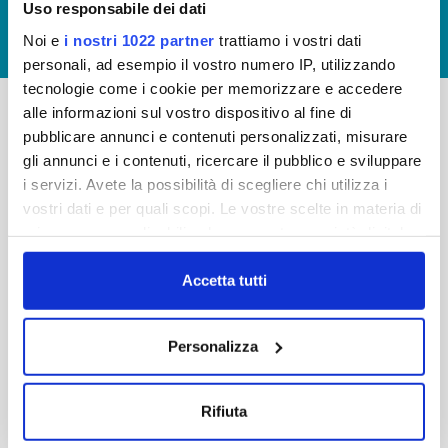
Uso responsabile dei dati
GIUDICA IL SERVIZIO
Noi e
i nostri 1022 partner
trattiamo i vostri dati
LAVORA CON NOI
personali, ad esempio il vostro numero IP, utilizzando
tecnologie come i cookie per memorizzare e accedere
alle informazioni sul vostro dispositivo al fine di
pubblicare annunci e contenuti personalizzati, misurare
-
-
gli annunci e i contenuti, ricercare il pubblico e sviluppare
Publiacqua S.p.A
FAQ
i servizi. Avete la possibilità di scegliere chi utilizza i
Via Villamagna 90/c -
vostri dati e per quali scopi. Le vostre scelte in materia di
PRIVACY POLICY
50126 Fi
privacy sono applicabili solo su questa proprietà digitale
Tel. +39 055688903
NOTE LEGALI
in cui avete effettuato le vostre scelte. È possibile
Fax. +39 0556862495
COOKIE
modificare o revocare il proprio consenso in qualsiasi
Accetta tutti
-
momento dalla Dichiarazione sui cookie o facendo clic
WHISTLEBLOWING
Cap. Soc. 150.280.056,72
sull'icona di attivazione della privacy.
CREDITS
Personalizza
i.v.
Reg Imprese Firenze
Con il tuo consenso, vorremmo anche:
C.F. e P.I. 05040110487
raccogliere informazioni sulla tua posizione
Rifiuta
R.E.A. 514782
geografica, con un'approssimazione di qualche