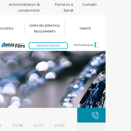
Amministratori di
Fornitori e
Contatti
condominio
bandi
CARTA DEL SERVIZIO &
ULISTICA
TARIFFE
REGOLAMENTO
MyPubliacqua
Sportello Digitale
GUASTI
800 3
9
2008
2007
2006