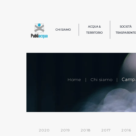
ACQUA &
SOCIETÀ
CHI SIAMO
TERRITORIO
TRASPARENTE
Home
|
Chi siamo
|
Campa
2020
2019
2018
2017
2016