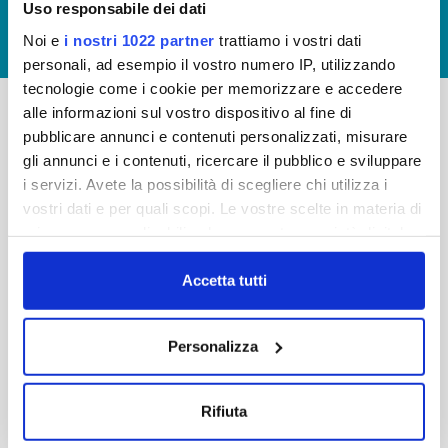
Uso responsabile dei dati
GIUDICA IL SERVIZIO
Noi e
i nostri 1022 partner
trattiamo i vostri dati
LAVORA CON NOI
personali, ad esempio il vostro numero IP, utilizzando
tecnologie come i cookie per memorizzare e accedere
alle informazioni sul vostro dispositivo al fine di
pubblicare annunci e contenuti personalizzati, misurare
-
-
gli annunci e i contenuti, ricercare il pubblico e sviluppare
Publiacqua S.p.A
FAQ
i servizi. Avete la possibilità di scegliere chi utilizza i
Via Villamagna 90/c -
vostri dati e per quali scopi. Le vostre scelte in materia di
PRIVACY POLICY
50126 Fi
privacy sono applicabili solo su questa proprietà digitale
Tel. +39 055688903
NOTE LEGALI
in cui avete effettuato le vostre scelte. È possibile
Fax. +39 0556862495
COOKIE
modificare o revocare il proprio consenso in qualsiasi
Accetta tutti
-
momento dalla Dichiarazione sui cookie o facendo clic
WHISTLEBLOWING
Cap. Soc. 150.280.056,72
sull'icona di attivazione della privacy.
CREDITS
Personalizza
i.v.
Reg Imprese Firenze
Con il tuo consenso, vorremmo anche:
C.F. e P.I. 05040110487
raccogliere informazioni sulla tua posizione
Rifiuta
R.E.A. 514782
geografica, con un'approssimazione di qualche