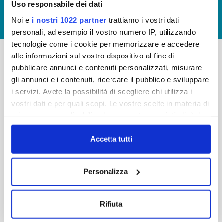
Uso responsabile dei dati
GIUDICA IL SERVIZIO
Noi e
i nostri 1022 partner
trattiamo i vostri dati
LAVORA CON NOI
personali, ad esempio il vostro numero IP, utilizzando
tecnologie come i cookie per memorizzare e accedere
alle informazioni sul vostro dispositivo al fine di
pubblicare annunci e contenuti personalizzati, misurare
-
-
gli annunci e i contenuti, ricercare il pubblico e sviluppare
Publiacqua S.p.A
FAQ
i servizi. Avete la possibilità di scegliere chi utilizza i
Via Villamagna 90/c -
vostri dati e per quali scopi. Le vostre scelte in materia di
PRIVACY POLICY
50126 Fi
privacy sono applicabili solo su questa proprietà digitale
Tel. +39 055688903
NOTE LEGALI
in cui avete effettuato le vostre scelte. È possibile
Fax. +39 0556862495
COOKIE
modificare o revocare il proprio consenso in qualsiasi
Accetta tutti
-
momento dalla Dichiarazione sui cookie o facendo clic
WHISTLEBLOWING
Cap. Soc. 150.280.056,72
sull'icona di attivazione della privacy.
CREDITS
Personalizza
i.v.
Reg Imprese Firenze
Con il tuo consenso, vorremmo anche:
C.F. e P.I. 05040110487
raccogliere informazioni sulla tua posizione
Rifiuta
R.E.A. 514782
geografica, con un'approssimazione di qualche