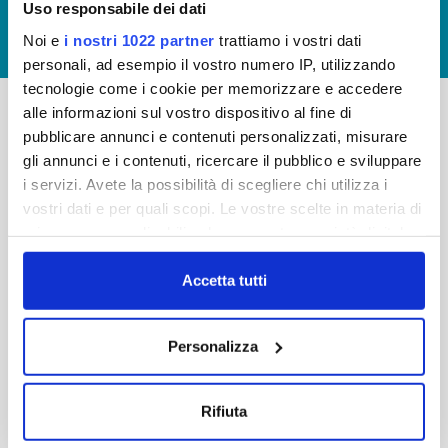
Uso responsabile dei dati
GIUDICA IL SERVIZIO
Noi e
i nostri 1022 partner
trattiamo i vostri dati
LAVORA CON NOI
personali, ad esempio il vostro numero IP, utilizzando
tecnologie come i cookie per memorizzare e accedere
alle informazioni sul vostro dispositivo al fine di
pubblicare annunci e contenuti personalizzati, misurare
-
-
gli annunci e i contenuti, ricercare il pubblico e sviluppare
Publiacqua S.p.A
FAQ
i servizi. Avete la possibilità di scegliere chi utilizza i
Via Villamagna 90/c -
vostri dati e per quali scopi. Le vostre scelte in materia di
PRIVACY POLICY
50126 Fi
privacy sono applicabili solo su questa proprietà digitale
Tel. +39 055688903
NOTE LEGALI
in cui avete effettuato le vostre scelte. È possibile
Fax. +39 0556862495
COOKIE
modificare o revocare il proprio consenso in qualsiasi
Accetta tutti
-
momento dalla Dichiarazione sui cookie o facendo clic
WHISTLEBLOWING
Cap. Soc. 150.280.056,72
sull'icona di attivazione della privacy.
CREDITS
Personalizza
i.v.
Reg Imprese Firenze
Con il tuo consenso, vorremmo anche:
C.F. e P.I. 05040110487
raccogliere informazioni sulla tua posizione
Rifiuta
R.E.A. 514782
geografica, con un'approssimazione di qualche