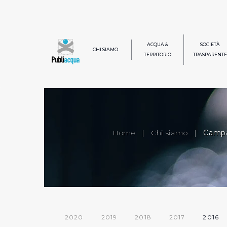
ACQUA &
SOCIETÀ
CHI SIAMO
TERRITORIO
TRASPARENTE
Home
|
Chi siamo
|
Campa
2020
2019
2018
2017
2016