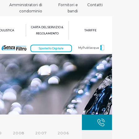
Amministratori di
Fornitori e
Contatti
condominio
bandi
CARTA DEL SERVIZIO &
ULISTICA
TARIFFE
REGOLAMENTO
MyPubliacqua
Sportello Digitale
GUASTI
800 3
9
2008
2007
2006