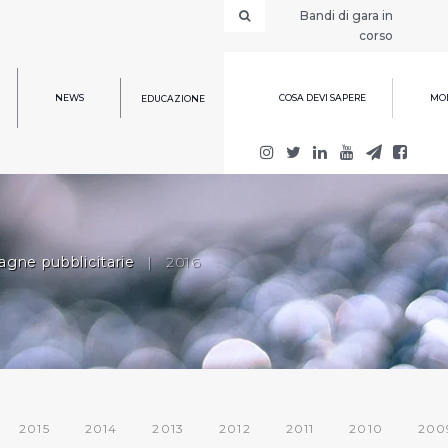
Bandi di gara in
corso
NEWS
COSA DEVI SAPERE
MOD
EDUCAZIONE
gne pubblicitarie
|
2016
2015
2014
2013
2012
2011
2010
200