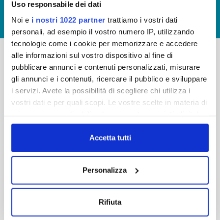
Uso responsabile dei dati
GIUDICA IL SERVIZIO
Noi e
i nostri 1022 partner
trattiamo i vostri dati
LAVORA CON NOI
personali, ad esempio il vostro numero IP, utilizzando
tecnologie come i cookie per memorizzare e accedere
alle informazioni sul vostro dispositivo al fine di
pubblicare annunci e contenuti personalizzati, misurare
-
-
gli annunci e i contenuti, ricercare il pubblico e sviluppare
Publiacqua S.p.A
FAQ
i servizi. Avete la possibilità di scegliere chi utilizza i
Via Villamagna 90/c -
vostri dati e per quali scopi. Le vostre scelte in materia di
PRIVACY POLICY
50126 Fi
privacy sono applicabili solo su questa proprietà digitale
Tel. +39 055688903
NOTE LEGALI
in cui avete effettuato le vostre scelte. È possibile
Fax. +39 0556862495
COOKIE
modificare o revocare il proprio consenso in qualsiasi
Accetta tutti
-
momento dalla Dichiarazione sui cookie o facendo clic
WHISTLEBLOWING
Cap. Soc. 150.280.056,72
sull'icona di attivazione della privacy.
CREDITS
Personalizza
i.v.
Reg Imprese Firenze
Con il tuo consenso, vorremmo anche:
C.F. e P.I. 05040110487
raccogliere informazioni sulla tua posizione
Rifiuta
R.E.A. 514782
geografica, con un'approssimazione di qualche