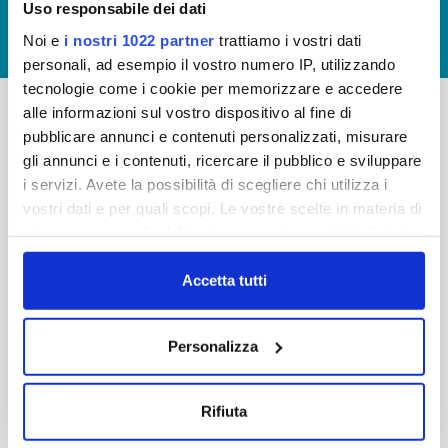
Uso responsabile dei dati
GIUDICA IL SERVIZIO
Noi e
i nostri 1022 partner
trattiamo i vostri dati
LAVORA CON NOI
personali, ad esempio il vostro numero IP, utilizzando
tecnologie come i cookie per memorizzare e accedere
alle informazioni sul vostro dispositivo al fine di
pubblicare annunci e contenuti personalizzati, misurare
-
-
gli annunci e i contenuti, ricercare il pubblico e sviluppare
Publiacqua S.p.A
FAQ
i servizi. Avete la possibilità di scegliere chi utilizza i
Via Villamagna 90/c -
vostri dati e per quali scopi. Le vostre scelte in materia di
PRIVACY POLICY
50126 Fi
privacy sono applicabili solo su questa proprietà digitale
Tel. +39 055688903
NOTE LEGALI
in cui avete effettuato le vostre scelte. È possibile
Fax. +39 0556862495
COOKIE
modificare o revocare il proprio consenso in qualsiasi
Accetta tutti
-
momento dalla Dichiarazione sui cookie o facendo clic
WHISTLEBLOWING
Cap. Soc. 150.280.056,72
sull'icona di attivazione della privacy.
CREDITS
Personalizza
i.v.
Reg Imprese Firenze
Con il tuo consenso, vorremmo anche:
C.F. e P.I. 05040110487
raccogliere informazioni sulla tua posizione
Rifiuta
R.E.A. 514782
geografica, con un'approssimazione di qualche