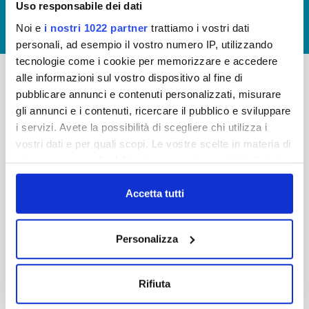
Uso responsabile dei dati
GIUDICA IL SERVIZIO
Noi e
i nostri 1022 partner
trattiamo i vostri dati
LAVORA CON NOI
personali, ad esempio il vostro numero IP, utilizzando
tecnologie come i cookie per memorizzare e accedere
alle informazioni sul vostro dispositivo al fine di
pubblicare annunci e contenuti personalizzati, misurare
-
-
gli annunci e i contenuti, ricercare il pubblico e sviluppare
Publiacqua S.p.A
FAQ
i servizi. Avete la possibilità di scegliere chi utilizza i
Via Villamagna 90/c -
vostri dati e per quali scopi. Le vostre scelte in materia di
PRIVACY POLICY
50126 Fi
privacy sono applicabili solo su questa proprietà digitale
Tel. +39 055688903
NOTE LEGALI
in cui avete effettuato le vostre scelte. È possibile
Fax. +39 0556862495
COOKIE
modificare o revocare il proprio consenso in qualsiasi
Accetta tutti
-
momento dalla Dichiarazione sui cookie o facendo clic
WHISTLEBLOWING
Cap. Soc. 150.280.056,72
sull'icona di attivazione della privacy.
CREDITS
Personalizza
i.v.
Reg Imprese Firenze
Con il tuo consenso, vorremmo anche:
C.F. e P.I. 05040110487
raccogliere informazioni sulla tua posizione
Rifiuta
R.E.A. 514782
geografica, con un'approssimazione di qualche