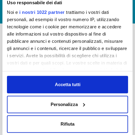
Uso responsabile dei dati
GIUDICA IL SERVIZIO
Noi e
i nostri 1022 partner
trattiamo i vostri dati
LAVORA CON NOI
personali, ad esempio il vostro numero IP, utilizzando
tecnologie come i cookie per memorizzare e accedere
alle informazioni sul vostro dispositivo al fine di
pubblicare annunci e contenuti personalizzati, misurare
-
-
gli annunci e i contenuti, ricercare il pubblico e sviluppare
Publiacqua S.p.A
FAQ
i servizi. Avete la possibilità di scegliere chi utilizza i
Via Villamagna 90/c -
vostri dati e per quali scopi. Le vostre scelte in materia di
PRIVACY POLICY
50126 Fi
privacy sono applicabili solo su questa proprietà digitale
Tel. +39 055688903
NOTE LEGALI
in cui avete effettuato le vostre scelte. È possibile
Fax. +39 0556862495
COOKIE
modificare o revocare il proprio consenso in qualsiasi
Accetta tutti
-
momento dalla Dichiarazione sui cookie o facendo clic
WHISTLEBLOWING
Cap. Soc. 150.280.056,72
sull'icona di attivazione della privacy.
CREDITS
Personalizza
i.v.
Reg Imprese Firenze
Con il tuo consenso, vorremmo anche:
C.F. e P.I. 05040110487
raccogliere informazioni sulla tua posizione
Rifiuta
R.E.A. 514782
geografica, con un'approssimazione di qualche