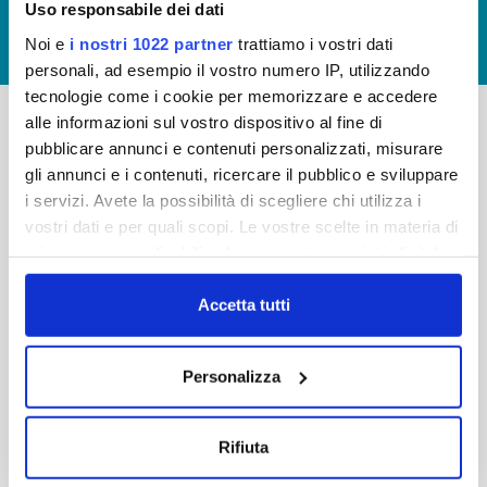
Uso responsabile dei dati
GIUDICA IL SERVIZIO
Noi e
i nostri 1022 partner
trattiamo i vostri dati
LAVORA CON NOI
personali, ad esempio il vostro numero IP, utilizzando
tecnologie come i cookie per memorizzare e accedere
alle informazioni sul vostro dispositivo al fine di
pubblicare annunci e contenuti personalizzati, misurare
-
-
gli annunci e i contenuti, ricercare il pubblico e sviluppare
Publiacqua S.p.A
FAQ
i servizi. Avete la possibilità di scegliere chi utilizza i
Via Villamagna 90/c -
vostri dati e per quali scopi. Le vostre scelte in materia di
PRIVACY POLICY
50126 Fi
privacy sono applicabili solo su questa proprietà digitale
Tel. +39 055688903
NOTE LEGALI
in cui avete effettuato le vostre scelte. È possibile
Fax. +39 0556862495
COOKIE
modificare o revocare il proprio consenso in qualsiasi
Accetta tutti
-
momento dalla Dichiarazione sui cookie o facendo clic
WHISTLEBLOWING
Cap. Soc. 150.280.056,72
sull'icona di attivazione della privacy.
CREDITS
Personalizza
i.v.
Reg Imprese Firenze
Con il tuo consenso, vorremmo anche:
C.F. e P.I. 05040110487
raccogliere informazioni sulla tua posizione
Rifiuta
R.E.A. 514782
geografica, con un'approssimazione di qualche