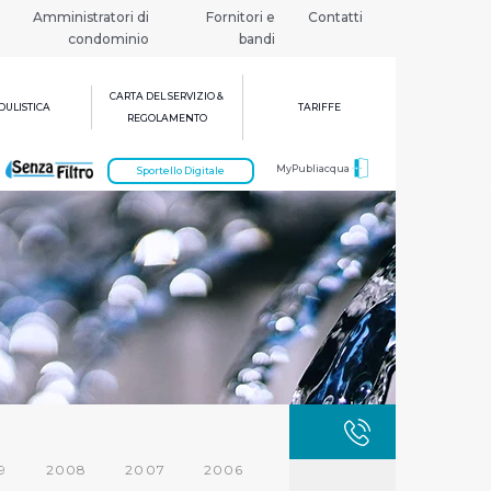
Amministratori di
Fornitori e
Contatti
condominio
bandi
CARTA DEL SERVIZIO &
ULISTICA
TARIFFE
REGOLAMENTO
MyPubliacqua
Sportello Digitale
GUASTI
800 3
9
2008
2007
2006