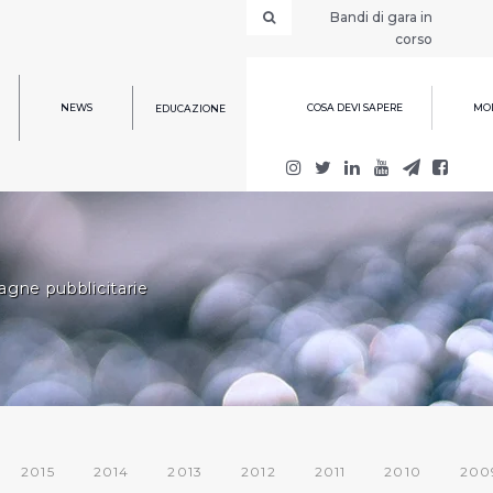
Bandi di gara in
corso
NEWS
COSA DEVI SAPERE
MOD
EDUCAZIONE
ne pubblicitarie
2015
2014
2013
2012
2011
2010
200