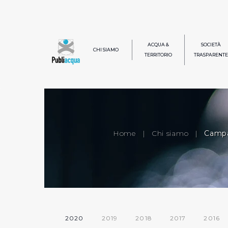
ACQUA &
SOCIETÀ
CHI SIAMO
TERRITORIO
TRASPARENTE
Home
|
Chi siamo
|
Campag
2020
2019
2018
2017
2016