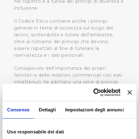
nel rispetto e a tutela dei principi di diversità e
inclusione.
Il Codice Etico contiene anche i principi
generali in tema di sicurezza sul luogo del
lavoro, sostenibilità e tutela dell’ambiente,
oltre al richiamo dei principi che devono
essere rispettati al fine di tutelare la
riservatezza e i dati personali.
Consapevole dell’importanza dei propri
fornitori e delle relazioni commerciali con essi
intrattenuti, ha adottato una serie di principi
specifici contenuti all’interno del Codice di
Condotta imprese concorrenti e Fornitori che
stabilisce regole, detta comportamenti e fissa
disposizioni precise per le imprese concorrenti,
Consenso
Dettagli
Impostazioni degli annunci
In
appaltatrici o subappaltatrici.
Perché i principi etici trovino una concreta
Uso responsabile dei dati
realizzazione, siamo costantemente