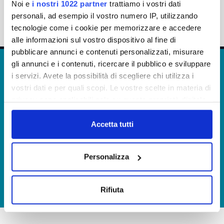
impegnati nell’attività di:
Noi e
i nostri 1022 partner
trattiamo i vostri dati
personali, ad esempio il vostro numero IP, utilizzando
tecnologie come i cookie per memorizzare e accedere
alle informazioni sul vostro dispositivo al fine di
pubblicare annunci e contenuti personalizzati, misurare
gli annunci e i contenuti, ricercare il pubblico e sviluppare
i servizi. Avete la possibilità di scegliere chi utilizza i
vostri dati e per quali scopi. Le vostre scelte in materia di
SENSIBILIZZAZIONE &
privacy sono applicabili solo su questa proprietà digitale
FORMAZIONE
in cui avete effettuato le vostre scelte. È possibile
modificare o revocare il proprio consenso in qualsiasi
Accetta tutti
Per permettere ai nostri dipendenti di capire
momento dalla Dichiarazione sui cookie o facendo clic
come le regole e i codici si applicano alle loro
sull'icona di attivazione della privacy.
attività quotidiane e come fronteggiare eventuali
Personalizza
situazioni incerte o critiche.
Con il tuo consenso, vorremmo anche:
raccogliere informazioni sulla tua posizione
Rifiuta
geografica, con un'approssimazione di qualche
metro,
Identificare il tuo dispositivo, scansionandolo