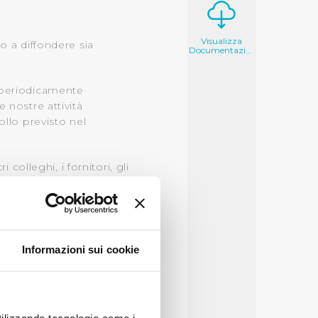
Visualizza
o a diffondere sia
Documentazione
è periodicamente
 nostre attività
ollo previsto nel
colleghi, i fornitori, gli
ell’integrità, della
i diversità e inclusione.
bilità e tutela
vatezza e i dati
Informazioni sui cookie
ti, ha adottato una serie
che stabilisce regole,