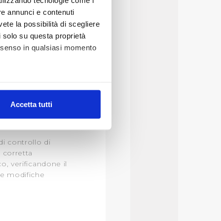
utilizzando tecnologie come i
paltatrici.
re annunci e contenuti
vità di:
vete la possibilità di scegliere
li solo su questa proprietà
consenso in qualsiasi momento
alche metro,
Accetta tutti
e specifiche (impronte
IO
ezione dettagli
. Puoi
i controllo di
 corretta
o, verificandone il
lità di base quali la
le modifiche
te dall’Utente e con i
affico sul nostro sito web,
idendo informazioni sul
 di analisi dei dati web,