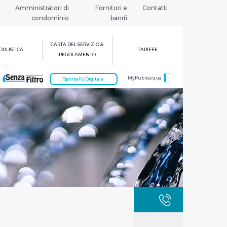
Amministratori di
Fornitori e
Contatti
condominio
bandi
CARTA DEL SERVIZIO &
ULISTICA
TARIFFE
REGOLAMENTO
MyPubliacqua
Sportello Digitale
GUASTI
800 3