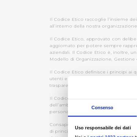
Il Codice Etico raccoglie l’insieme de
all’interno della nostra organizzazione 
Il Codice Etico, approvato con delibe
aggiornato per potere sempre rappresen
aziendali. Il Codice Etico è, inoltre,
Modello di Organizzazione, Gestione e
Il Codice Etico definisce i principi ai 
utenti e in generale con tutti gli stake
trasparenza, della correttezza e della 
Il Codice Etico contiene anche i princi
dell’ambiente, oltre al richiamo dei pri
Consenso
personali.
Consapevole dell’importanza dei propri
Uso responsabile dei dati
di principi specifici contenuti all’in