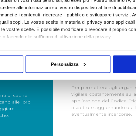
rattiamo i vostri dati personali, ad esempio il vostro numero IP, 
ni precise per le imprese concorrenti, appaltatrici o subap
dere alle informazioni sul vostro dispositivo al fine di pubblica
ncreta realizzazione, siamo costantemente impegnati nell’atti
nunci e i contenuti, ricercare il pubblico e sviluppare i servizi. A
r quali scopi. Le vostre scelte in materia di privacy sono applicabi
to le vostre scelte. È possibile modificare o revocare il proprio 
 o facendo clic sull'icona di attivazione della privacy.
mo anche:
oni sulla tua posizione geografica, con un'approssimazione di qu
Personalizza
spositivo, scansionandolo attivamente alla ricerca di caratteristich
NE &
MONITORAGG
aborati i tuoi dati personali e imposta le tue preferenze nella
s
Per permettere agli organi d
consenso in qualsiasi momento dalla Dichiarazione sui cookie.
vigilare costantemente sulla
ti di capire
applicazione del Codice Etic
cano alle loro
i necessari per rendere fruibile il sito web abilitandone funziona
rispetto e aggiornandolo al
eggiare
accesso alle aree protette. In linea con le preferenze manifesta
eventualmente intercorse.
iche.
i, i cookie possono essere inoltre utilizzati per analizzare il tr
 ed annunci e per fornire funzionalità dei social media, condiv
il nostro sito con i nostri partner. Tali soggetti, che si occupano