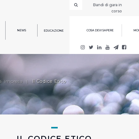
Bandi di gara in
corso
NEWS
COSA DEVI SAPERE
MOD
EDUCAZIONE
di Impresa
|
Il Codice Etico
IL CODICE ETICO