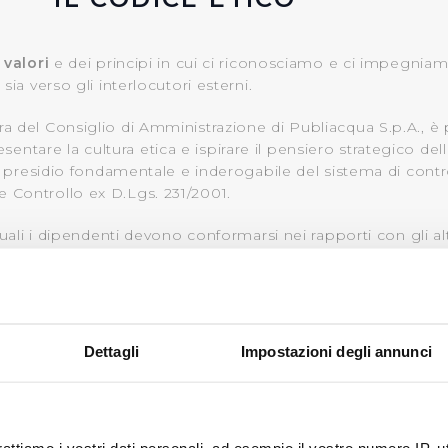
i
valori
e dei principi in cui ci riconosciamo e ci impegniam
sia verso gli interlocutori esterni.
ra del Consiglio di Amministrazione di Publiacqua S.p.A., 
tare la cultura etica e ispirare il pensiero strategico delle
 un presidio fondamentale e inderogabile del sistema di contr
 Controllo ex D.Lgs. 231/2001.
quali i dipendenti devono conformarsi nei rapporti con gli altri 
holder. I rapporti devono svolgersi nel rispetto della legge, d
professionalità e sempre nel rispetto e a tutela dei principi d
pi generali in tema di sicurezza sul luogo del lavoro, sosteni
ncipi che devono essere rispettati al fine di tutelare la riser
Dettagli
Impostazioni degli annunci
 fornitori e delle relazioni commerciali con essi intrattenu
terno del Codice di Condotta imprese concorrenti e Fornitori 