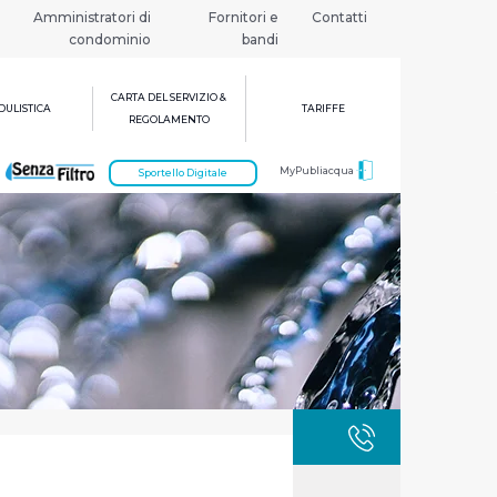
Amministratori di
Fornitori e
Contatti
condominio
bandi
CARTA DEL SERVIZIO &
ULISTICA
TARIFFE
REGOLAMENTO
MyPubliacqua
Sportello Digitale
GUASTI
800 3