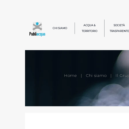
ACQUA &
SOCIETÀ
CHI SIAMO
TERRITORIO
TRASPARENTE
Home
|
Chi siamo
|
Il Gru