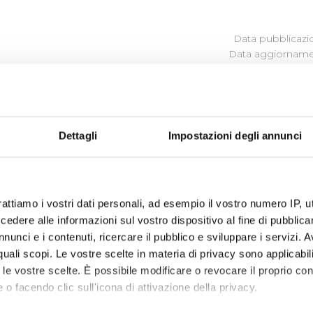
Data pubblicazi
Data aggiornamen
Dettagli
Impostazioni degli annunci
rattiamo i vostri dati personali, ad esempio il vostro numero IP, 
dere alle informazioni sul vostro dispositivo al fine di pubblica
ua ha acquisito la partecipazione di quote nella società 
nunci e i contenuti, ricercare il pubblico e sviluppare i servizi. A
995, svolge attività di aggiornamento e formazione del perso
r quali scopi. Le vostre scelte in materia di privacy sono applicabi
to le vostre scelte. È possibile modificare o revocare il proprio 
172.884,50
 o facendo clic sull'icona di attivazione della privacy.
iacqua è pari a euro 39.330 (22,75%)