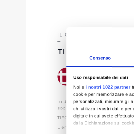
IL GRUPPO
TIFORMA S.R.L.
Consenso
Uso responsabile dei dati
Noi e
i nostri 1022 partner
t
cookie per memorizzare e acce
In data 24 gennaio 2013 Publiacq
personalizzati, misurare gli an
società, costituita nel febbraio 1
chi utilizza i vostri dati e pe
digitale in cui avete effettua
TIFORMA ha un Capitale sociale 
dalla Dichiarazione sui cookie
L'entità della partecipazione Publ