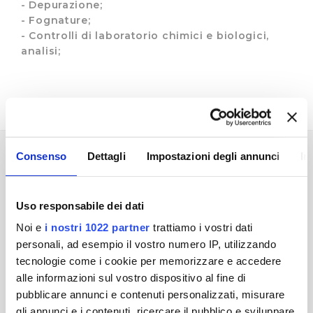
- Depurazione;
- Fognature;
- Controlli di laboratorio chimici e biologici,
analisi;
Consenso
Dettagli
Impostazioni degli annunci
In
I VALORI
Uso responsabile dei dati
Publiacqua S.p.A fin dalla sua nascita lavora alla
Noi e
i nostri 1022 partner
trattiamo i vostri dati
realizzazione di una moderna azienda al servizio
personali, ad esempio il vostro numero IP, utilizzando
dei cittadini nel campo del servizio idrico
tecnologie come i cookie per memorizzare e accedere
integrato, dove opera attraverso la progettazione,
alle informazioni sul vostro dispositivo al fine di
la realizzazione e la gestione di un efficiente ciclo
pubblicare annunci e contenuti personalizzati, misurare
produttivo caratterizzato da:
gli annunci e i contenuti, ricercare il pubblico e sviluppare