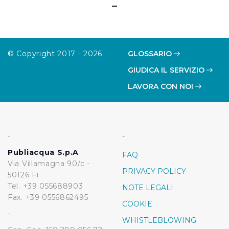
© Copyright 2017 - 2026
GLOSSARIO
GIUDICA IL SERVIZIO
LAVORA CON NOI
-
-
Publiacqua S.p.A
FAQ
Via Villamagna 90/c -
PRIVACY POLICY
50126 Fi
Tel. +39 055688903
NOTE LEGALI
Fax. +39 0556862495
COOKIE
-
WHISTLEBLOWING