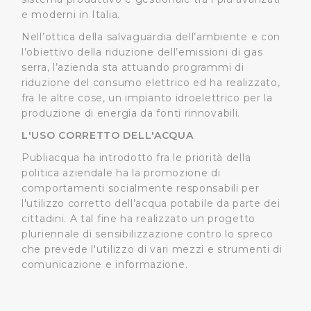
dalla Dichiarazione sui cookie.
e moderni in Italia.
Nell’ottica della salvaguardia dell’ambiente e con
Utilizziamo dei cookie tecnici necessari per rendere
l’obiettivo della riduzione dell’emissioni di gas
fruibile il sito web abilitandone funzionalità di base quali
serra, l’azienda sta attuando programmi di
la navigazione sulle pagine e l'accesso alle aree
riduzione del consumo elettrico ed ha realizzato,
protette. In linea con le preferenze manifestate
fra le altre cose, un impianto idroelettrico per la
dall’Utente e con i consensi dallo stesso prestati, i
produzione di energia da fonti rinnovabili.
cookie possono essere inoltre utilizzati per analizzare il
L'USO CORRETTO DELL'ACQUA
traffico sul nostro sito web, per personalizzare
Publiacqua ha introdotto fra le priorità della
contenuti ed annunci e per fornire funzionalità dei social
politica aziendale ha la promozione di
media, condividendo informazioni sul modo in cui
comportamenti socialmente responsabili per
l’Utente utilizza il nostro sito con i nostri partner. Tali
l'utilizzo corretto dell’acqua potabile da parte dei
soggetti, che si occupano di analisi dei dati web,
cittadini. A tal fine ha realizzato un progetto
pubblicità e social media, potrebbero combinare le
pluriennale di sensibilizzazione contro lo spreco
informazioni ricevute con altre informazioni che l’Utente
che prevede l'utilizzo di vari mezzi e strumenti di
ha fornito loro o che hanno raccolto dal suo utilizzo dei
comunicazione e informazione.
loro servizi.
Cliccando su "Accetta tutti", l'Utente accetta di