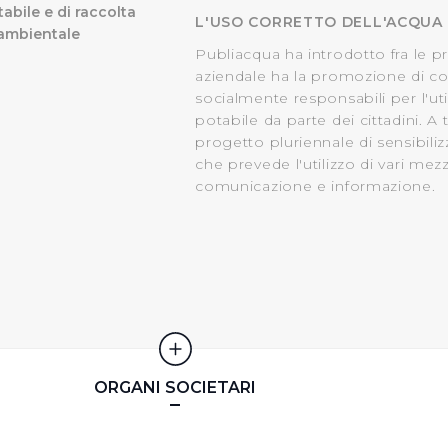
l’Utente può gestire direttamente le proprie preferenze selezi
tabile e di raccolta
L'USO CORRETTO DELL'ACQUA
estinatarie della condivisione di informazioni sopra indicata.
 ambientale
Publiacqua ha introdotto fra le pri
aziendale ha la promozione di 
 "X" posizionata in alto a destra in questo banner l’Utente rifiut
socialmente responsabili per l'uti
. La chiusura del presente banner comporta il permanere delle 
potabile da parte dei cittadini. A 
a navigazione in assenza di cookie o altri sistemi di tracciame
progetto pluriennale di sensibili
a corretta visualizzazione della pagina.
che prevede l'utilizzo di vari mez
comunicazione e informazione.
ORGANI SOCIETARI