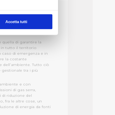
alche metro,
Accetta tutti
e specifiche (impronte
ezione dettagli
. Puoi
quella di garantire la
in tutto il territorio
in caso di emergenza e in
lità di base quali la
are la costante
te dall’Utente e con i
 e dell’ambiente. Tutto ciò
affico sul nostro sito web,
gestionale tra i più
idendo informazioni sul
 di analisi dei dati web,
ll’ambiente e con
oni che l’Utente ha fornito
issioni di gas serra,
 di riduzione del
, fra le altre cose, un
r le finalità sopra indicate.
duzione di energia da fonti