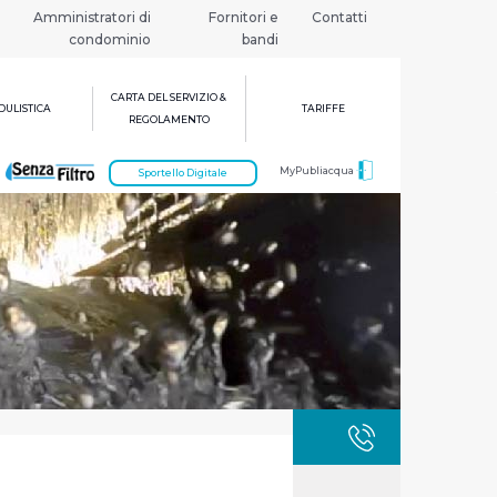
Amministratori di
Fornitori e
Contatti
condominio
bandi
CARTA DEL SERVIZIO &
ULISTICA
TARIFFE
REGOLAMENTO
MyPubliacqua
Sportello Digitale
GUASTI
800 3