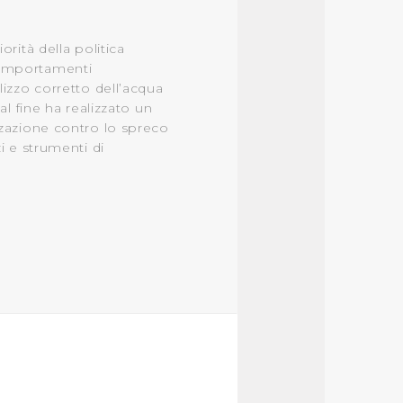
onando i singoli cookie
orità della politica
comportamenti
a tutti i cookie con la sola
lizzo corretto dell’acqua
impostazioni di default e
tal fine ha realizzato un
nto ad esclusione di quelli
zzazione contro lo spreco
zi e strumenti di