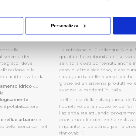
I VALORI
mo anche:
oni sulla tua posizione geografica, con un'approssimazione di qu
Personalizza
spositivo, scansionandolo attivamente alla ricerca di caratteristich
aborati i tuoi dati personali e imposta le tue preferenze nella
s
vora alla
La missione di Publiacqua S.p.A è 
consenso in qualsiasi momento dalla Dichiarazione sui cookie.
 servizio dei
qualità e la continuità del servizio 
integrato, dove
servito a costi contenuti, anche 
i necessari per rendere fruibile il sito web abilitandone funziona
alizzazione e la
caso di clima siccitoso, e assicur
accesso alle aree protette. In linea con le preferenze manifesta
vo caratterizzato da:
salvaguardia delle risorse idriche
i, i cookie possono essere inoltre utilizzati per analizzare il tr
grazie ad un sistema produttivo e 
namento idrico
con
 ed annunci e per fornire funzionalità dei social media, condiv
avanzati e moderni in Italia.
de;
il nostro sito con i nostri partner. Tali soggetti, che si occupano
nologicamente
Nell’ottica della salvaguardia de
otrebbero combinare le informazioni ricevute con altre informazi
e il potabilizzatore
l’obiettivo della riduzione dell’em
 suo utilizzo dei loro servizi.
l’azienda sta attuando programmi
ue reflue urbane
ed
consumo elettrico ed ha realizzato
 l'Utente accetta di memorizzare tutti i cookie sul dispositivo pe
iuso della risorsa come il
impianto idroelettrico per la pro
rinnovabili.