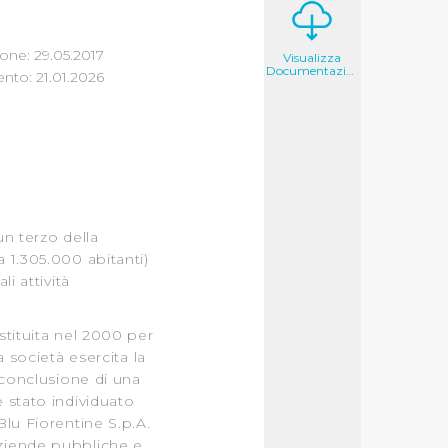
one: 29.05.2017
Visualizza
Documentazione
to: 21.01.2026
un terzo della
 1.305.000 abitanti)
li attività
stituita nel 2000 per
a società esercita la
a conclusione di una
 stato individuato
lu Fiorentine S.p.A.
ziende pubbliche e