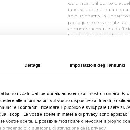
Colombano il punto d'eccel
integrata del sistema depura
solo soggetto, in un territor
prerequisito essenziale per 
ammodernamento ed effici
fine di ridurre il livello di 
acque fluviali della Regione.
- Produzione e vendita di 
- Acqua di alta qualità Fon
Dettagli
Impostazioni degli annunci
- Depurazione;
- Fognature;
- Controlli di laboratorio c
analisi;
rattiamo i vostri dati personali, ad esempio il vostro numero IP, 
dere alle informazioni sul vostro dispositivo al fine di pubblica
nunci e i contenuti, ricercare il pubblico e sviluppare i servizi. A
r quali scopi. Le vostre scelte in materia di privacy sono applicabi
to le vostre scelte. È possibile modificare o revocare il proprio 
 o facendo clic sull'icona di attivazione della privacy.