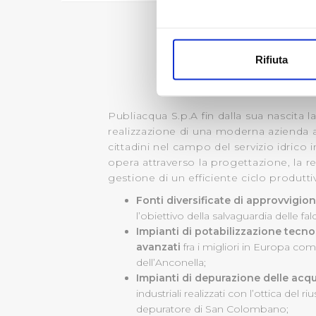
Con il tuo consenso, vorrem
raccogliere informazi
Rifiuta
Identificare il tuo di
digitali).
Approfondisci come vengono el
Publiacqua S.p.A fin dalla sua nascita la
modificare o ritirare il tuo 
realizzazione di una moderna azienda al
cittadini nel campo del servizio idrico 
Utilizziamo dei cookie tecnic
opera attraverso la progettazione, la re
navigazione sulle pagine e l'
gestione di un efficiente ciclo produtti
consensi dallo stesso prestat
Fonti diversificate di approvvigio
per personalizzare contenuti
l’obiettivo della salvaguardia delle fal
modo in cui l’Utente utilizza 
Impianti di potabilizzazione tec
pubblicità e social media, p
avanzati
fra i migliori in Europa com
loro o che hanno raccolto dal
dell’Anconella;
Impianti di depurazione delle acq
Cliccando su "Accetta tutti",
industriali realizzati con l’ottica del r
depuratore di San Colombano;