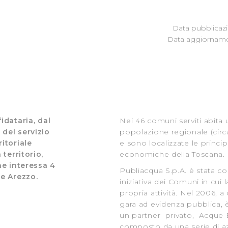
Data pubblicazi
Data aggiornamen
idataria, dal
Nei 46 comuni serviti abita 
 del servizio
popolazione regionale (circa
ritoriale
e sono localizzate le principa
territorio,
economiche della Toscana.
he interessa 4
Publiacqua S.p.A. è stata co
 e Arezzo.
iniziativa dei Comuni in cui l
propria attività. Nel 2006, 
gara ad evidenza pubblica, è
un partner privato, Acque B
composto da una serie di a