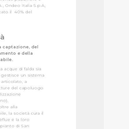
A., Ondeo Italia S.p.A,
cato il 40% del
tà
a captazione, del
amento e della
abile.
ia acque di falda sia
a gestisce un sistema
articolato, a
utture del capoluogo
lizzazione
no).
oltre alla
le, la società cura il
flue e la loro
pianto di San