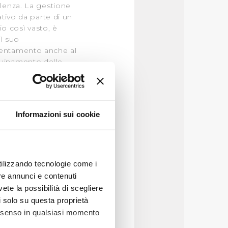
lenza. La gestione
tivo da parte di un
io così vasto, è
il suo
entamento anche al
inquinamento delle
acqua potabile;
tanelli;
Informazioni sui cookie
himici e biologici,
utilizzando tecnologie come i
re annunci e contenuti
vete la possibilità di scegliere
li solo su questa proprietà
consenso in qualsiasi momento