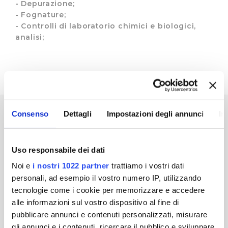
- Depurazione;
- Fognature;
- Controlli di laboratorio chimici e biologici,
analisi;
Consenso
Dettagli
Impostazioni degli annunci
In
I VALORI
Uso responsabile dei dati
Publiacqua S.p.A fin dalla sua nascita lavora alla
Noi e
i nostri 1022 partner
trattiamo i vostri dati
realizzazione di una moderna azienda al servizio
personali, ad esempio il vostro numero IP, utilizzando
dei cittadini nel campo del servizio idrico
tecnologie come i cookie per memorizzare e accedere
integrato, dove opera attraverso la progettazione,
alle informazioni sul vostro dispositivo al fine di
la realizzazione e la gestione di un efficiente ciclo
pubblicare annunci e contenuti personalizzati, misurare
produttivo caratterizzato da:
gli annunci e i contenuti, ricercare il pubblico e sviluppare