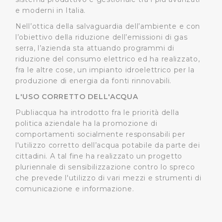
dalla Dichiarazione sui cookie.
e moderni in Italia.
Nell’ottica della salvaguardia dell’ambiente e con
Utilizziamo dei cookie tecnici necessari per rendere
l’obiettivo della riduzione dell’emissioni di gas
fruibile il sito web abilitandone funzionalità di base quali
serra, l’azienda sta attuando programmi di
la navigazione sulle pagine e l'accesso alle aree
riduzione del consumo elettrico ed ha realizzato,
protette. In linea con le preferenze manifestate
fra le altre cose, un impianto idroelettrico per la
dall’Utente e con i consensi dallo stesso prestati, i
produzione di energia da fonti rinnovabili.
cookie possono essere inoltre utilizzati per analizzare il
L'USO CORRETTO DELL'ACQUA
traffico sul nostro sito web, per personalizzare
Publiacqua ha introdotto fra le priorità della
contenuti ed annunci e per fornire funzionalità dei social
politica aziendale ha la promozione di
media, condividendo informazioni sul modo in cui
comportamenti socialmente responsabili per
l’Utente utilizza il nostro sito con i nostri partner. Tali
l'utilizzo corretto dell’acqua potabile da parte dei
soggetti, che si occupano di analisi dei dati web,
cittadini. A tal fine ha realizzato un progetto
pubblicità e social media, potrebbero combinare le
pluriennale di sensibilizzazione contro lo spreco
informazioni ricevute con altre informazioni che l’Utente
che prevede l'utilizzo di vari mezzi e strumenti di
ha fornito loro o che hanno raccolto dal suo utilizzo dei
comunicazione e informazione.
loro servizi.
Cliccando su "Accetta tutti", l'Utente accetta di