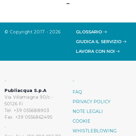
© Copyright 2017 - 2026
GLOSSARIO
GIUDICA IL SERVIZIO
LAVORA CON NOI
-
-
Publiacqua S.p.A
FAQ
Via Villamagna 90/c -
PRIVACY POLICY
50126 Fi
Tel. +39 055688903
NOTE LEGALI
Fax. +39 0556862495
COOKIE
-
WHISTLEBLOWING