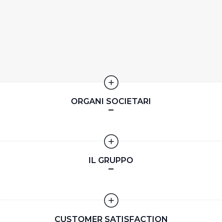
memorizzare tutti i cookie sul dispositivo per le finalità
sopra indicate.
Cliccando su "Personalizza" l’Utente può gestire
direttamente le proprie preferenze selezionando i
singoli cookie desiderati e le terze parti destinatarie
della condivisione di informazioni sopra indicata.
ORGANI SOCIETARI
Cliccando su "Rifiuta" o sulla "X" posizionata in alto a
destra in questo banner l’Utente rifiuta tutti i cookie con
la sola eccezione dei cookie tecnici. La chiusura del
presente banner comporta il permanere delle
impostazioni di default e dunque la continuazione della
IL GRUPPO
navigazione in assenza di cookie o altri sistemi di
tracciamento ad esclusione di quelli tecnici
indispensabili per una corretta visualizzazione della
pagina.
CUSTOMER SATISFACTION