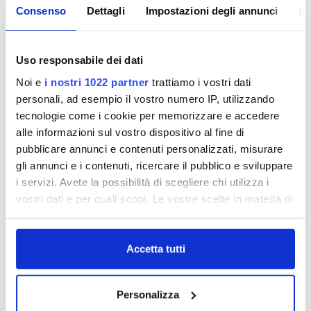
Anche nel 2008 si punta sulla qualità dell'acqua
Consenso
Dettagli
Impostazioni degli annunci
In
che arriva nelle nostre case.
L'acqua potabile che sgorga dai nostri rubinetti è
buona e sicuramente meno costosa ed inquinante
Uso responsabile dei dati
dell'acqua in bottiglia.
Noi e
i nostri 1022 partner
trattiamo i vostri dati
L'impegno di Publiacqua nella ricerca della qualità
personali, ad esempio il vostro numero IP, utilizzando
è costante.
tecnologie come i cookie per memorizzare e accedere
L'acqua distribuita soddisfa pienamente e
alle informazioni sul vostro dispositivo al fine di
costantemente i requisiti richiesti dalla
pubblicare annunci e contenuti personalizzati, misurare
legislazione, viene quotidianamente controllata e
gli annunci e i contenuti, ricercare il pubblico e sviluppare
migliorata, per poter essere utilizzata
i servizi. Avete la possibilità di scegliere chi utilizza i
tranquillamene e in piena sicurezza: "sulla qualità ...
vostri dati e per quali scopi. Le vostre scelte in materia di
niente da dire!!".
privacy sono applicabili solo su questa proprietà digitale
in cui avete effettuato le vostre scelte. È possibile
modificare o revocare il proprio consenso in qualsiasi
Accetta tutti
momento dalla Dichiarazione sui cookie o facendo clic
sull'icona di attivazione della privacy.
Personalizza