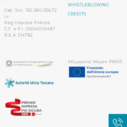
-
WHISTLEBLOWING
contenuti ed annunci e per fornire funzionalità dei social
Cap. Soc. 150.280.056,72
media, condividendo informazioni sul modo in cui
CREDITS
i.v.
l’Utente utilizza il nostro sito con i nostri partner. Tali
Reg Imprese Firenze
soggetti, che si occupano di analisi dei dati web,
C.F. e P.I. 05040110487
pubblicità e social media, potrebbero combinare le
R.E.A. 514782
informazioni ricevute con altre informazioni che l’Utente
ha fornito loro o che hanno raccolto dal suo utilizzo dei
loro servizi.
Attuazione Misure PNRR
Cliccando su "Accetta tutti", l'Utente accetta di
memorizzare tutti i cookie sul dispositivo per le finalità
sopra indicate.
Cliccando su "Personalizza" l’Utente può gestire
direttamente le proprie preferenze selezionando i
singoli cookie desiderati e le terze parti destinatarie
della condivisione di informazioni sopra indicata.