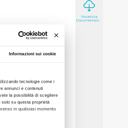
Visualizza
Documentazione
si, il messaggio che
roprie campagne di
Informazioni sui cookie
acqua di rubinetto, in
di buona qualità, è sicura
ottiglia.
etto sopra. Acqua di
utilizzando tecnologie come i
re annunci e contenuti
essaggi chiari, semplici e
vete la possibilità di scegliere
estimenti che Publiacqua ha
li solo su questa proprietà
i acqua buona e sicura.
consenso in qualsiasi momento