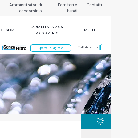
Amministratori di
Fornitori e
Contatti
condominio
bandi
CARTA DEL SERVIZIO &
ULISTICA
TARIFFE
REGOLAMENTO
MyPubliacqua
Sportello Digitale
GUASTI
800 3