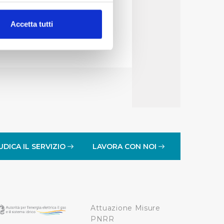
alche metro,
Accetta tutti
e specifiche (impronte
ezione dettagli
. Puoi
lità di base quali la
te dall’Utente e con i
affico sul nostro sito web,
idendo informazioni sul
 di analisi dei dati web,
UDICA IL SERVIZIO
LAVORA CON NOI
oni che l’Utente ha fornito
r le finalità sopra indicate.
Attuazione Misure
onando i singoli cookie
PNRR