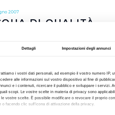
ugno 2007
QUA DI QUALITÀ
a è preziosa ma è anche buona e sicura. E' questo, in sinte
cqua fin dalla sua nascita ha portato avanti attraverso le p
Dettagli
Impostazioni degli annunci
lizzazione. Come abbiamo detto anche in altre occasioni, l'
l territorio dove il servizio idrico è gestito da Publiacqua, è 
e garanzie di controllo come nessun altro tipo di acqua in b
ostre due campagne 2007 esemplificano al meglio quanto d
rattiamo i vostri dati personali, ad esempio il vostro numero IP, 
dere alle informazioni sul vostro dispositivo al fine di pubblica
… direttamente a casa tua! e ricerchiamo… la qualità!! Due m
nunci e i contenuti, ricercare il pubblico e sviluppare i servizi. A
anti fronzoli che hanno alle spalle tutto il lavoro e gli inv
r quali scopi. Le vostre scelte in materia di privacy sono applicabi
in campo dal 2002 ad oggi per poter dare a tutti i cittadin
to le vostre scelte. È possibile modificare o revocare il proprio 
 o facendo clic sull'icona di attivazione della privacy.