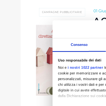
01 Gi
CAMPAGNE PUBBLICITARIE
AC
L'acqu
Publia
Consenso
sensibi
tutto i
Uso responsabile dei dati
ed offr
E le n
Noi e
i nostri 1022 partner
t
cookie per memorizzare e acce
qualità
personalizzati, misurare gli an
senza t
chi utilizza i vostri dati e pe
messo 
digitale in cui avete effettua
dalla Dichiarazione sui cookie