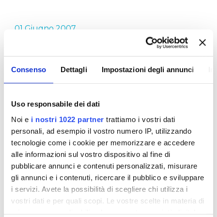
01 Giugno 2007
ACQUA DI QUALITÀ
Consenso
Dettagli
Impostazioni degli annunci
In
L'acqua è preziosa ma è anche buona e sicura. E'
questo, in sintesi, il messaggio che Publiacqua fin
Uso responsabile dei dati
dalla sua nascita ha portato avanti attraverso le
proprie campagne di sensibilizzazione. Come
Noi e
i nostri 1022 partner
trattiamo i vostri dati
abbiamo detto anche in altre occasioni, l'acqua di
personali, ad esempio il vostro numero IP, utilizzando
rubinetto, in tutto il territorio dove il servizio idrico
tecnologie come i cookie per memorizzare e accedere
è gestito da Publiacqua, è di buona qualità, è
alle informazioni sul vostro dispositivo al fine di
sicura ed offre garanzie di controllo come nessun
pubblicare annunci e contenuti personalizzati, misurare
altro tipo di acqua in bottiglia.
gli annunci e i contenuti, ricercare il pubblico e sviluppare
i servizi. Avete la possibilità di scegliere chi utilizza i
E le nostre due campagne 2007 esemplificano al
vostri dati e per quali scopi. Le vostre scelte in materia di
meglio quanto detto sopra. Acqua di qualità…
privacy sono applicabili solo su questa proprietà digitale
direttamente a casa tua! e ricerchiamo… la qualità!!