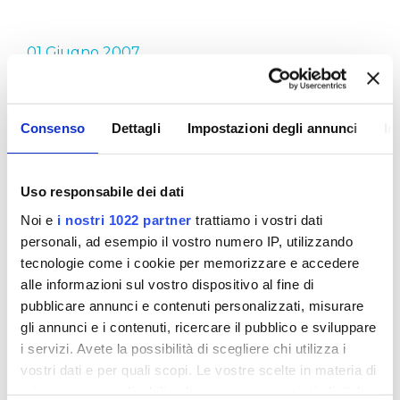
01 Giugno 2007
ACQUA DI QUALITÀ
Consenso
Dettagli
Impostazioni degli annunci
In
L'acqua è preziosa ma è anche buona e sicura. E'
questo, in sintesi, il messaggio che Publiacqua fin
Uso responsabile dei dati
dalla sua nascita ha portato avanti attraverso le
proprie campagne di sensibilizzazione. Come
Noi e
i nostri 1022 partner
trattiamo i vostri dati
abbiamo detto anche in altre occasioni, l'acqua di
personali, ad esempio il vostro numero IP, utilizzando
rubinetto, in tutto il territorio dove il servizio idrico
tecnologie come i cookie per memorizzare e accedere
è gestito da Publiacqua, è di buona qualità, è
alle informazioni sul vostro dispositivo al fine di
sicura ed offre garanzie di controllo come nessun
pubblicare annunci e contenuti personalizzati, misurare
altro tipo di acqua in bottiglia.
gli annunci e i contenuti, ricercare il pubblico e sviluppare
i servizi. Avete la possibilità di scegliere chi utilizza i
E le nostre due campagne 2007 esemplificano al
vostri dati e per quali scopi. Le vostre scelte in materia di
meglio quanto detto sopra. Acqua di qualità…
privacy sono applicabili solo su questa proprietà digitale
direttamente a casa tua! e ricerchiamo… la qualità!!