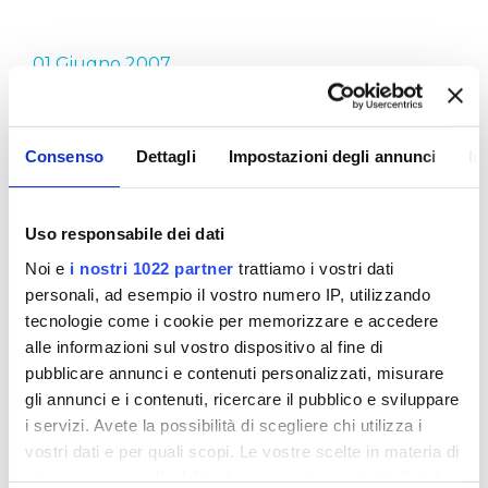
01 Giugno 2007
ACQUA DI QUALITÀ
Consenso
Dettagli
Impostazioni degli annunci
In
L'acqua è preziosa ma è anche buona e sicura. E'
questo, in sintesi, il messaggio che Publiacqua fin
Uso responsabile dei dati
dalla sua nascita ha portato avanti attraverso le
proprie campagne di sensibilizzazione. Come
Noi e
i nostri 1022 partner
trattiamo i vostri dati
abbiamo detto anche in altre occasioni, l'acqua di
personali, ad esempio il vostro numero IP, utilizzando
rubinetto, in tutto il territorio dove il servizio idrico
tecnologie come i cookie per memorizzare e accedere
è gestito da Publiacqua, è di buona qualità, è
alle informazioni sul vostro dispositivo al fine di
sicura ed offre garanzie di controllo come nessun
pubblicare annunci e contenuti personalizzati, misurare
altro tipo di acqua in bottiglia.
gli annunci e i contenuti, ricercare il pubblico e sviluppare
i servizi. Avete la possibilità di scegliere chi utilizza i
E le nostre due campagne 2007 esemplificano al
vostri dati e per quali scopi. Le vostre scelte in materia di
meglio quanto detto sopra. Acqua di qualità…
privacy sono applicabili solo su questa proprietà digitale
direttamente a casa tua! e ricerchiamo… la qualità!!