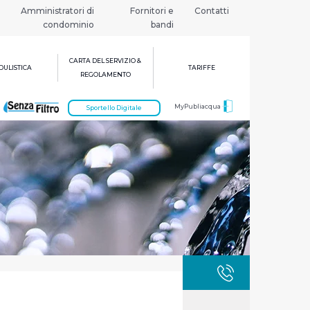
Amministratori di
Fornitori e
Contatti
condominio
bandi
CARTA DEL SERVIZIO &
ULISTICA
TARIFFE
REGOLAMENTO
MyPubliacqua
Sportello Digitale
GUASTI
800 3