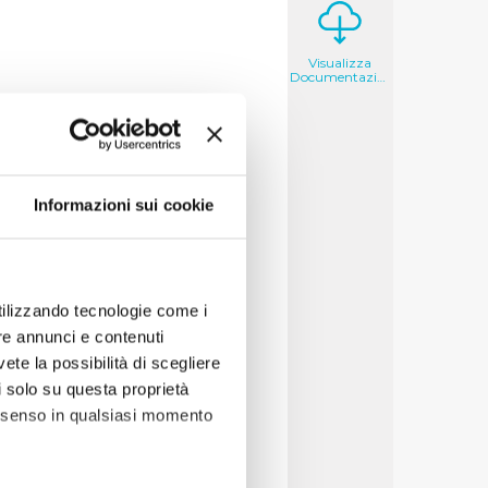
Visualizza
Documentazione
si, il messaggio che
roprie campagne di
Informazioni sui cookie
acqua di rubinetto, in
di buona qualità, è sicura
ottiglia.
etto sopra. Acqua di
utilizzando tecnologie come i
re annunci e contenuti
essaggi chiari, semplici e
vete la possibilità di scegliere
estimenti che Publiacqua ha
li solo su questa proprietà
i acqua buona e sicura.
consenso in qualsiasi momento