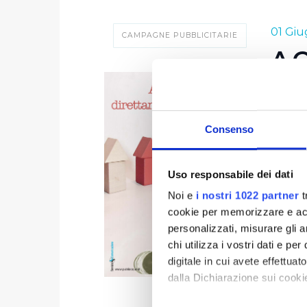
01 Gi
CAMPAGNE PUBBLICITARIE
AC
L'acqu
Publia
Consenso
sensibi
tutto i
Uso responsabile dei dati
ed offr
E le n
Noi e
i nostri 1022 partner
t
cookie per memorizzare e acce
qualità
personalizzati, misurare gli an
senza t
chi utilizza i vostri dati e pe
messo 
digitale in cui avete effettua
dalla Dichiarazione sui cookie