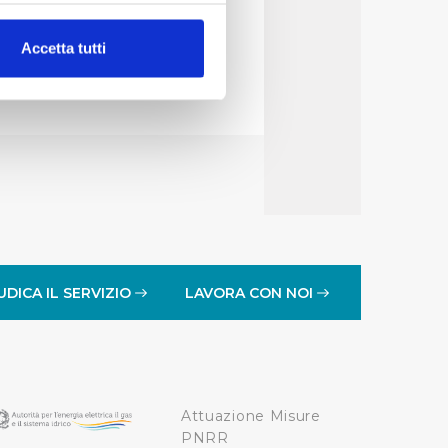
alche metro,
Accetta tutti
e specifiche (impronte
ezione dettagli
. Puoi
lità di base quali la
te dall’Utente e con i
affico sul nostro sito web,
idendo informazioni sul
 di analisi dei dati web,
UDICA IL SERVIZIO
LAVORA CON NOI
oni che l’Utente ha fornito
r le finalità sopra indicate.
Attuazione Misure
onando i singoli cookie
PNRR