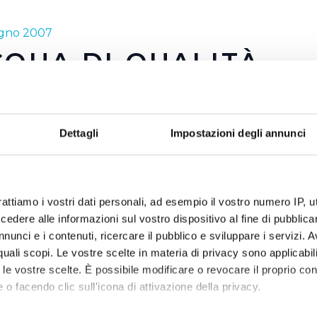
ugno 2007
QUA DI QUALITÀ
a è preziosa ma è anche buona e sicura. E' questo, in sinte
cqua fin dalla sua nascita ha portato avanti attraverso le p
Dettagli
Impostazioni degli annunci
lizzazione. Come abbiamo detto anche in altre occasioni, l'
l territorio dove il servizio idrico è gestito da Publiacqua, è 
e garanzie di controllo come nessun altro tipo di acqua in b
ostre due campagne 2007 esemplificano al meglio quanto d
rattiamo i vostri dati personali, ad esempio il vostro numero IP, 
dere alle informazioni sul vostro dispositivo al fine di pubblica
… direttamente a casa tua! e ricerchiamo… la qualità!! Due m
nunci e i contenuti, ricercare il pubblico e sviluppare i servizi. A
anti fronzoli che hanno alle spalle tutto il lavoro e gli inv
r quali scopi. Le vostre scelte in materia di privacy sono applicabi
in campo dal 2002 ad oggi per poter dare a tutti i cittadin
to le vostre scelte. È possibile modificare o revocare il proprio 
 o facendo clic sull'icona di attivazione della privacy.