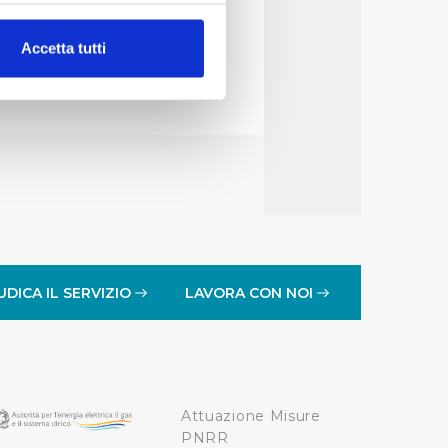
alche metro,
Accetta tutti
e specifiche (impronte
ezione dettagli
. Puoi
lità di base quali la
te dall’Utente e con i
affico sul nostro sito web,
idendo informazioni sul
 di analisi dei dati web,
UDICA IL SERVIZIO
LAVORA CON NOI
oni che l’Utente ha fornito
r le finalità sopra indicate.
Attuazione Misure
onando i singoli cookie
PNRR