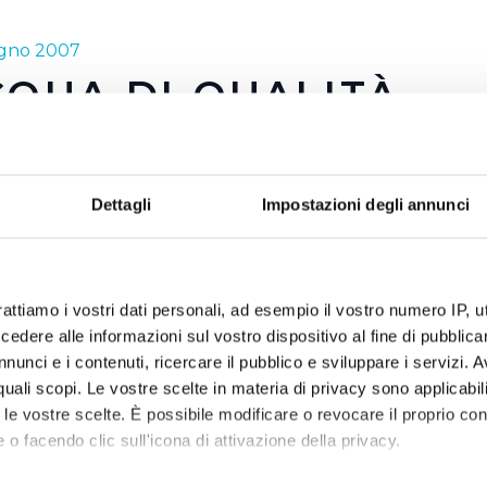
ugno 2007
QUA DI QUALITÀ
a è preziosa ma è anche buona e sicura. E' questo, in sinte
cqua fin dalla sua nascita ha portato avanti attraverso le p
Dettagli
Impostazioni degli annunci
lizzazione. Come abbiamo detto anche in altre occasioni, l'
l territorio dove il servizio idrico è gestito da Publiacqua, è 
e garanzie di controllo come nessun altro tipo di acqua in b
ostre due campagne 2007 esemplificano al meglio quanto d
rattiamo i vostri dati personali, ad esempio il vostro numero IP, 
dere alle informazioni sul vostro dispositivo al fine di pubblica
… direttamente a casa tua! e ricerchiamo… la qualità!! Due m
nunci e i contenuti, ricercare il pubblico e sviluppare i servizi. A
anti fronzoli che hanno alle spalle tutto il lavoro e gli inv
r quali scopi. Le vostre scelte in materia di privacy sono applicabi
in campo dal 2002 ad oggi per poter dare a tutti i cittadin
to le vostre scelte. È possibile modificare o revocare il proprio 
 o facendo clic sull'icona di attivazione della privacy.