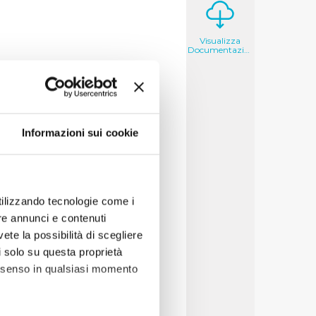
Visualizza
Documentazione
si, il messaggio che
roprie campagne di
Informazioni sui cookie
acqua di rubinetto, in
di buona qualità, è sicura
ottiglia.
etto sopra. Acqua di
utilizzando tecnologie come i
re annunci e contenuti
essaggi chiari, semplici e
vete la possibilità di scegliere
estimenti che Publiacqua ha
li solo su questa proprietà
i acqua buona e sicura.
consenso in qualsiasi momento